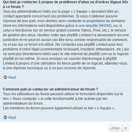
Qui dois-je contacter à propos de problèmes d’abus ou d’ordres légaux liés
à ce forum ?
Tous les administrateurs listés sur la page « L’équipe » devraient être un
contact approprié concernant ces problèmes. Si vous n’obtenez aucune
réponse de leur part, vous devriez alors contacter le propriétaire du domaine
(dont les informations sont disponibles grâce à
une requête WHOIS
), ou, si
celui-ci fonctionne sur un service gratuit (comme Yahoo, Free, etc.), le service
de gestion des abus. Veuillez noter que phpBB Limited n’a absolument aucune
juridiction et ne peut en aucun cas être tenu comme responsable de comment,
où et par qui ce forum est utilisé. Ne contactez pas phpBB Limited pour tout
problème d’ordre légal (commentaire incessant, insultant, diffamatoire, etc.) qui
ne sont pas directement reliés avec le site internet de phpBB.com ou le logiciel
phpBB en lui-même. Si vous envoyez un courrier électronique à phpBB
Limited à propos d’une utilisation de tierce partie de ce logiciel, attendez-vous
à une réponse laconique ou à ne pas recevoir de réponse.
Haut
Comment puis-je contacter un administrateur du forum ?
Tous les utilisateurs du forum peuvent utiliser le formulaire disponible sur le
lien « Nous contacter » si cette fonctionnalité a été activée par les
administrateurs du forum.
Les membres du forum peuvent également utiliser le lien « L’équipe ».
Haut
Aller