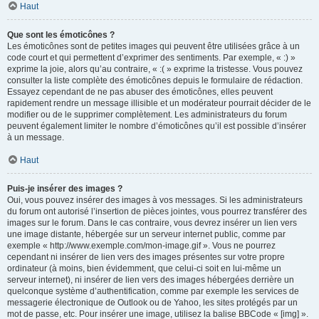
Haut
Que sont les émoticônes ?
Les émoticônes sont de petites images qui peuvent être utilisées grâce à un
code court et qui permettent d’exprimer des sentiments. Par exemple, « :) »
exprime la joie, alors qu’au contraire, « :( » exprime la tristesse. Vous pouvez
consulter la liste complète des émoticônes depuis le formulaire de rédaction.
Essayez cependant de ne pas abuser des émoticônes, elles peuvent
rapidement rendre un message illisible et un modérateur pourrait décider de le
modifier ou de le supprimer complètement. Les administrateurs du forum
peuvent également limiter le nombre d’émoticônes qu’il est possible d’insérer
à un message.
Haut
Puis-je insérer des images ?
Oui, vous pouvez insérer des images à vos messages. Si les administrateurs
du forum ont autorisé l’insertion de pièces jointes, vous pourrez transférer des
images sur le forum. Dans le cas contraire, vous devrez insérer un lien vers
une image distante, hébergée sur un serveur internet public, comme par
exemple « http://www.exemple.com/mon-image.gif ». Vous ne pourrez
cependant ni insérer de lien vers des images présentes sur votre propre
ordinateur (à moins, bien évidemment, que celui-ci soit en lui-même un
serveur internet), ni insérer de lien vers des images hébergées derrière un
quelconque système d’authentification, comme par exemple les services de
messagerie électronique de Outlook ou de Yahoo, les sites protégés par un
mot de passe, etc. Pour insérer une image, utilisez la balise BBCode « [img] ».