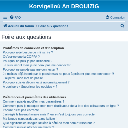
Korvigelloù An DROUIZIG
FAQ
Connexion
R
Accueil du forum
Foire aux questions
e
Foire aux questions
c
h
Problèmes de connexion et d’inscription
Pourquoi ai-je besoin de m’inscrire ?
e
Qu’est-ce que la COPPA ?
r
Pourquoi ne puis-je pas m’inscrire ?
Je suis inscrit mais je ne peux pas me connecter !
c
Pourquoi ne puis-je pas me connecter ?
Je m’étais déjà inscrit par le passé mais ne peux à présent plus me connecter ?!
h
J’ai perdu mon mot de passe !
e
Pourquoi suis-je déconnecté automatiquement ?
À quoi sert « Supprimer les cookies » ?
r
Préférences et paramètres des utilisateurs
Comment puis-je modifier mes paramètres ?
Comment puis-je masquer mon nom d’utilisateur de la liste des utilisateurs en ligne ?
L’heure n’est pas correcte !
J’ai réglé le fuseau horaire mais l’heure n’est toujours pas correcte !
Ma langue n’apparaît pas dans la liste !
Que signifient les images situées à côté de mon nom d’utilisateur ?
Comment puis-je afficher un avatar ?