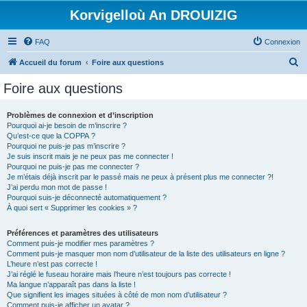
Korvigelloù An DROUIZIG
FAQ
Connexion
R
Accueil du forum
Foire aux questions
e
Foire aux questions
c
h
Problèmes de connexion et d’inscription
Pourquoi ai-je besoin de m’inscrire ?
e
Qu’est-ce que la COPPA ?
r
Pourquoi ne puis-je pas m’inscrire ?
Je suis inscrit mais je ne peux pas me connecter !
c
Pourquoi ne puis-je pas me connecter ?
Je m’étais déjà inscrit par le passé mais ne peux à présent plus me connecter ?!
h
J’ai perdu mon mot de passe !
e
Pourquoi suis-je déconnecté automatiquement ?
À quoi sert « Supprimer les cookies » ?
r
Préférences et paramètres des utilisateurs
Comment puis-je modifier mes paramètres ?
Comment puis-je masquer mon nom d’utilisateur de la liste des utilisateurs en ligne ?
L’heure n’est pas correcte !
J’ai réglé le fuseau horaire mais l’heure n’est toujours pas correcte !
Ma langue n’apparaît pas dans la liste !
Que signifient les images situées à côté de mon nom d’utilisateur ?
Comment puis-je afficher un avatar ?