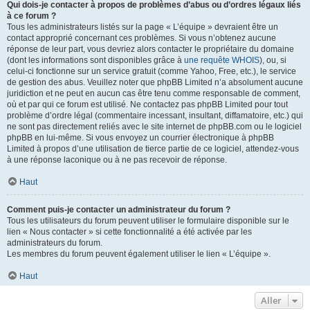
Qui dois-je contacter à propos de problèmes d’abus ou d’ordres légaux liés
à ce forum ?
Tous les administrateurs listés sur la page « L’équipe » devraient être un
contact approprié concernant ces problèmes. Si vous n’obtenez aucune
réponse de leur part, vous devriez alors contacter le propriétaire du domaine
(dont les informations sont disponibles grâce à
une requête WHOIS
), ou, si
celui-ci fonctionne sur un service gratuit (comme Yahoo, Free, etc.), le service
de gestion des abus. Veuillez noter que phpBB Limited n’a absolument aucune
juridiction et ne peut en aucun cas être tenu comme responsable de comment,
où et par qui ce forum est utilisé. Ne contactez pas phpBB Limited pour tout
problème d’ordre légal (commentaire incessant, insultant, diffamatoire, etc.) qui
ne sont pas directement reliés avec le site internet de phpBB.com ou le logiciel
phpBB en lui-même. Si vous envoyez un courrier électronique à phpBB
Limited à propos d’une utilisation de tierce partie de ce logiciel, attendez-vous
à une réponse laconique ou à ne pas recevoir de réponse.
Haut
Comment puis-je contacter un administrateur du forum ?
Tous les utilisateurs du forum peuvent utiliser le formulaire disponible sur le
lien « Nous contacter » si cette fonctionnalité a été activée par les
administrateurs du forum.
Les membres du forum peuvent également utiliser le lien « L’équipe ».
Haut
Aller