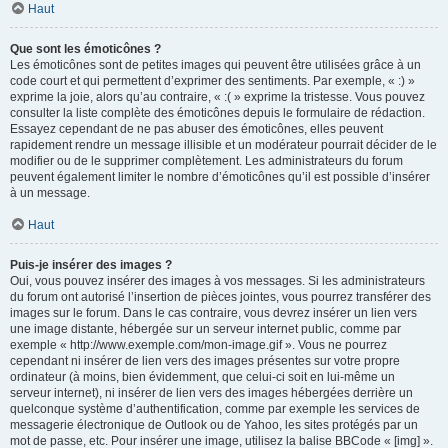
Haut
Que sont les émoticônes ?
Les émoticônes sont de petites images qui peuvent être utilisées grâce à un
code court et qui permettent d’exprimer des sentiments. Par exemple, « :) »
exprime la joie, alors qu’au contraire, « :( » exprime la tristesse. Vous pouvez
consulter la liste complète des émoticônes depuis le formulaire de rédaction.
Essayez cependant de ne pas abuser des émoticônes, elles peuvent
rapidement rendre un message illisible et un modérateur pourrait décider de le
modifier ou de le supprimer complètement. Les administrateurs du forum
peuvent également limiter le nombre d’émoticônes qu’il est possible d’insérer
à un message.
Haut
Puis-je insérer des images ?
Oui, vous pouvez insérer des images à vos messages. Si les administrateurs
du forum ont autorisé l’insertion de pièces jointes, vous pourrez transférer des
images sur le forum. Dans le cas contraire, vous devrez insérer un lien vers
une image distante, hébergée sur un serveur internet public, comme par
exemple « http://www.exemple.com/mon-image.gif ». Vous ne pourrez
cependant ni insérer de lien vers des images présentes sur votre propre
ordinateur (à moins, bien évidemment, que celui-ci soit en lui-même un
serveur internet), ni insérer de lien vers des images hébergées derrière un
quelconque système d’authentification, comme par exemple les services de
messagerie électronique de Outlook ou de Yahoo, les sites protégés par un
mot de passe, etc. Pour insérer une image, utilisez la balise BBCode « [img] ».