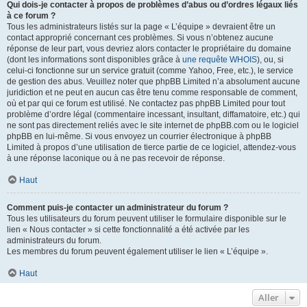
Qui dois-je contacter à propos de problèmes d’abus ou d’ordres légaux liés
à ce forum ?
Tous les administrateurs listés sur la page « L’équipe » devraient être un
contact approprié concernant ces problèmes. Si vous n’obtenez aucune
réponse de leur part, vous devriez alors contacter le propriétaire du domaine
(dont les informations sont disponibles grâce à
une requête WHOIS
), ou, si
celui-ci fonctionne sur un service gratuit (comme Yahoo, Free, etc.), le service
de gestion des abus. Veuillez noter que phpBB Limited n’a absolument aucune
juridiction et ne peut en aucun cas être tenu comme responsable de comment,
où et par qui ce forum est utilisé. Ne contactez pas phpBB Limited pour tout
problème d’ordre légal (commentaire incessant, insultant, diffamatoire, etc.) qui
ne sont pas directement reliés avec le site internet de phpBB.com ou le logiciel
phpBB en lui-même. Si vous envoyez un courrier électronique à phpBB
Limited à propos d’une utilisation de tierce partie de ce logiciel, attendez-vous
à une réponse laconique ou à ne pas recevoir de réponse.
Haut
Comment puis-je contacter un administrateur du forum ?
Tous les utilisateurs du forum peuvent utiliser le formulaire disponible sur le
lien « Nous contacter » si cette fonctionnalité a été activée par les
administrateurs du forum.
Les membres du forum peuvent également utiliser le lien « L’équipe ».
Haut
Aller