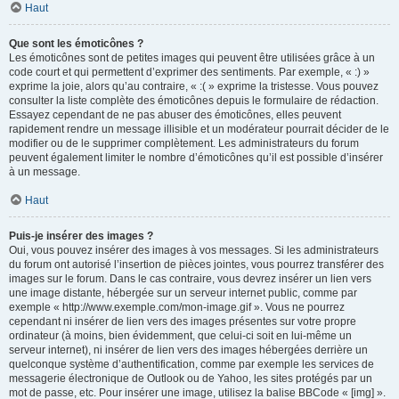
Haut
Que sont les émoticônes ?
Les émoticônes sont de petites images qui peuvent être utilisées grâce à un
code court et qui permettent d’exprimer des sentiments. Par exemple, « :) »
exprime la joie, alors qu’au contraire, « :( » exprime la tristesse. Vous pouvez
consulter la liste complète des émoticônes depuis le formulaire de rédaction.
Essayez cependant de ne pas abuser des émoticônes, elles peuvent
rapidement rendre un message illisible et un modérateur pourrait décider de le
modifier ou de le supprimer complètement. Les administrateurs du forum
peuvent également limiter le nombre d’émoticônes qu’il est possible d’insérer
à un message.
Haut
Puis-je insérer des images ?
Oui, vous pouvez insérer des images à vos messages. Si les administrateurs
du forum ont autorisé l’insertion de pièces jointes, vous pourrez transférer des
images sur le forum. Dans le cas contraire, vous devrez insérer un lien vers
une image distante, hébergée sur un serveur internet public, comme par
exemple « http://www.exemple.com/mon-image.gif ». Vous ne pourrez
cependant ni insérer de lien vers des images présentes sur votre propre
ordinateur (à moins, bien évidemment, que celui-ci soit en lui-même un
serveur internet), ni insérer de lien vers des images hébergées derrière un
quelconque système d’authentification, comme par exemple les services de
messagerie électronique de Outlook ou de Yahoo, les sites protégés par un
mot de passe, etc. Pour insérer une image, utilisez la balise BBCode « [img] ».