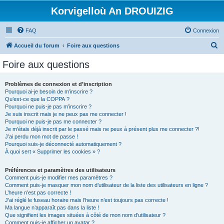
Korvigelloù An DROUIZIG
FAQ
Connexion
R
Accueil du forum
Foire aux questions
e
Foire aux questions
c
h
Problèmes de connexion et d’inscription
Pourquoi ai-je besoin de m’inscrire ?
e
Qu’est-ce que la COPPA ?
r
Pourquoi ne puis-je pas m’inscrire ?
Je suis inscrit mais je ne peux pas me connecter !
c
Pourquoi ne puis-je pas me connecter ?
Je m’étais déjà inscrit par le passé mais ne peux à présent plus me connecter ?!
h
J’ai perdu mon mot de passe !
e
Pourquoi suis-je déconnecté automatiquement ?
À quoi sert « Supprimer les cookies » ?
r
Préférences et paramètres des utilisateurs
Comment puis-je modifier mes paramètres ?
Comment puis-je masquer mon nom d’utilisateur de la liste des utilisateurs en ligne ?
L’heure n’est pas correcte !
J’ai réglé le fuseau horaire mais l’heure n’est toujours pas correcte !
Ma langue n’apparaît pas dans la liste !
Que signifient les images situées à côté de mon nom d’utilisateur ?
Comment puis-je afficher un avatar ?