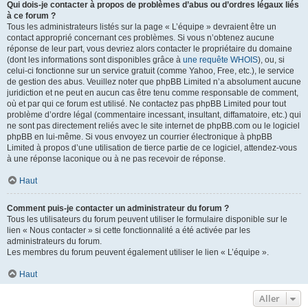
Qui dois-je contacter à propos de problèmes d’abus ou d’ordres légaux liés
à ce forum ?
Tous les administrateurs listés sur la page « L’équipe » devraient être un
contact approprié concernant ces problèmes. Si vous n’obtenez aucune
réponse de leur part, vous devriez alors contacter le propriétaire du domaine
(dont les informations sont disponibles grâce à
une requête WHOIS
), ou, si
celui-ci fonctionne sur un service gratuit (comme Yahoo, Free, etc.), le service
de gestion des abus. Veuillez noter que phpBB Limited n’a absolument aucune
juridiction et ne peut en aucun cas être tenu comme responsable de comment,
où et par qui ce forum est utilisé. Ne contactez pas phpBB Limited pour tout
problème d’ordre légal (commentaire incessant, insultant, diffamatoire, etc.) qui
ne sont pas directement reliés avec le site internet de phpBB.com ou le logiciel
phpBB en lui-même. Si vous envoyez un courrier électronique à phpBB
Limited à propos d’une utilisation de tierce partie de ce logiciel, attendez-vous
à une réponse laconique ou à ne pas recevoir de réponse.
Haut
Comment puis-je contacter un administrateur du forum ?
Tous les utilisateurs du forum peuvent utiliser le formulaire disponible sur le
lien « Nous contacter » si cette fonctionnalité a été activée par les
administrateurs du forum.
Les membres du forum peuvent également utiliser le lien « L’équipe ».
Haut
Aller