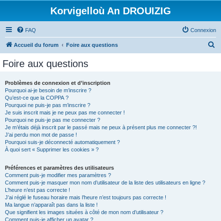
Korvigelloù An DROUIZIG
FAQ
Connexion
R
Accueil du forum
Foire aux questions
e
Foire aux questions
c
h
Problèmes de connexion et d’inscription
Pourquoi ai-je besoin de m’inscrire ?
e
Qu’est-ce que la COPPA ?
r
Pourquoi ne puis-je pas m’inscrire ?
Je suis inscrit mais je ne peux pas me connecter !
c
Pourquoi ne puis-je pas me connecter ?
Je m’étais déjà inscrit par le passé mais ne peux à présent plus me connecter ?!
h
J’ai perdu mon mot de passe !
e
Pourquoi suis-je déconnecté automatiquement ?
À quoi sert « Supprimer les cookies » ?
r
Préférences et paramètres des utilisateurs
Comment puis-je modifier mes paramètres ?
Comment puis-je masquer mon nom d’utilisateur de la liste des utilisateurs en ligne ?
L’heure n’est pas correcte !
J’ai réglé le fuseau horaire mais l’heure n’est toujours pas correcte !
Ma langue n’apparaît pas dans la liste !
Que signifient les images situées à côté de mon nom d’utilisateur ?
Comment puis-je afficher un avatar ?