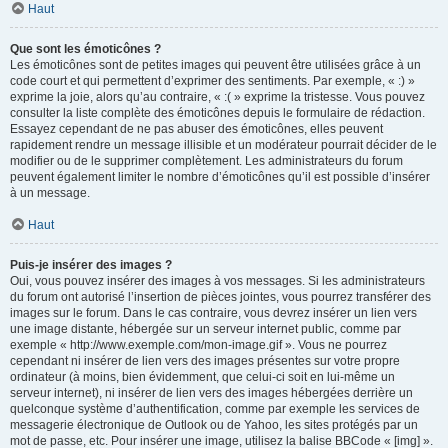
Haut
Que sont les émoticônes ?
Les émoticônes sont de petites images qui peuvent être utilisées grâce à un
code court et qui permettent d’exprimer des sentiments. Par exemple, « :) »
exprime la joie, alors qu’au contraire, « :( » exprime la tristesse. Vous pouvez
consulter la liste complète des émoticônes depuis le formulaire de rédaction.
Essayez cependant de ne pas abuser des émoticônes, elles peuvent
rapidement rendre un message illisible et un modérateur pourrait décider de le
modifier ou de le supprimer complètement. Les administrateurs du forum
peuvent également limiter le nombre d’émoticônes qu’il est possible d’insérer
à un message.
Haut
Puis-je insérer des images ?
Oui, vous pouvez insérer des images à vos messages. Si les administrateurs
du forum ont autorisé l’insertion de pièces jointes, vous pourrez transférer des
images sur le forum. Dans le cas contraire, vous devrez insérer un lien vers
une image distante, hébergée sur un serveur internet public, comme par
exemple « http://www.exemple.com/mon-image.gif ». Vous ne pourrez
cependant ni insérer de lien vers des images présentes sur votre propre
ordinateur (à moins, bien évidemment, que celui-ci soit en lui-même un
serveur internet), ni insérer de lien vers des images hébergées derrière un
quelconque système d’authentification, comme par exemple les services de
messagerie électronique de Outlook ou de Yahoo, les sites protégés par un
mot de passe, etc. Pour insérer une image, utilisez la balise BBCode « [img] ».