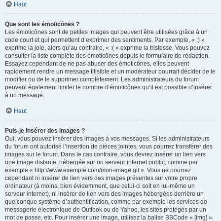
Haut
Que sont les émoticônes ?
Les émoticônes sont de petites images qui peuvent être utilisées grâce à un
code court et qui permettent d’exprimer des sentiments. Par exemple, « :) »
exprime la joie, alors qu’au contraire, « :( » exprime la tristesse. Vous pouvez
consulter la liste complète des émoticônes depuis le formulaire de rédaction.
Essayez cependant de ne pas abuser des émoticônes, elles peuvent
rapidement rendre un message illisible et un modérateur pourrait décider de le
modifier ou de le supprimer complètement. Les administrateurs du forum
peuvent également limiter le nombre d’émoticônes qu’il est possible d’insérer
à un message.
Haut
Puis-je insérer des images ?
Oui, vous pouvez insérer des images à vos messages. Si les administrateurs
du forum ont autorisé l’insertion de pièces jointes, vous pourrez transférer des
images sur le forum. Dans le cas contraire, vous devrez insérer un lien vers
une image distante, hébergée sur un serveur internet public, comme par
exemple « http://www.exemple.com/mon-image.gif ». Vous ne pourrez
cependant ni insérer de lien vers des images présentes sur votre propre
ordinateur (à moins, bien évidemment, que celui-ci soit en lui-même un
serveur internet), ni insérer de lien vers des images hébergées derrière un
quelconque système d’authentification, comme par exemple les services de
messagerie électronique de Outlook ou de Yahoo, les sites protégés par un
mot de passe, etc. Pour insérer une image, utilisez la balise BBCode « [img] ».