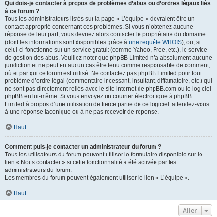
Qui dois-je contacter à propos de problèmes d’abus ou d’ordres légaux liés
à ce forum ?
Tous les administrateurs listés sur la page « L’équipe » devraient être un
contact approprié concernant ces problèmes. Si vous n’obtenez aucune
réponse de leur part, vous devriez alors contacter le propriétaire du domaine
(dont les informations sont disponibles grâce à
une requête WHOIS
), ou, si
celui-ci fonctionne sur un service gratuit (comme Yahoo, Free, etc.), le service
de gestion des abus. Veuillez noter que phpBB Limited n’a absolument aucune
juridiction et ne peut en aucun cas être tenu comme responsable de comment,
où et par qui ce forum est utilisé. Ne contactez pas phpBB Limited pour tout
problème d’ordre légal (commentaire incessant, insultant, diffamatoire, etc.) qui
ne sont pas directement reliés avec le site internet de phpBB.com ou le logiciel
phpBB en lui-même. Si vous envoyez un courrier électronique à phpBB
Limited à propos d’une utilisation de tierce partie de ce logiciel, attendez-vous
à une réponse laconique ou à ne pas recevoir de réponse.
Haut
Comment puis-je contacter un administrateur du forum ?
Tous les utilisateurs du forum peuvent utiliser le formulaire disponible sur le
lien « Nous contacter » si cette fonctionnalité a été activée par les
administrateurs du forum.
Les membres du forum peuvent également utiliser le lien « L’équipe ».
Haut
Aller