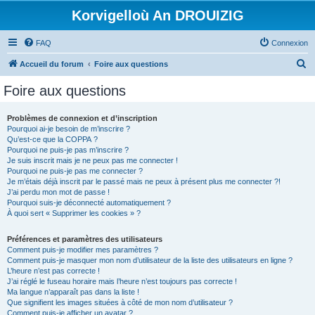
Korvigelloù An DROUIZIG
FAQ
Connexion
R
Accueil du forum
Foire aux questions
e
Foire aux questions
c
h
Problèmes de connexion et d’inscription
Pourquoi ai-je besoin de m’inscrire ?
e
Qu’est-ce que la COPPA ?
r
Pourquoi ne puis-je pas m’inscrire ?
Je suis inscrit mais je ne peux pas me connecter !
c
Pourquoi ne puis-je pas me connecter ?
Je m’étais déjà inscrit par le passé mais ne peux à présent plus me connecter ?!
h
J’ai perdu mon mot de passe !
e
Pourquoi suis-je déconnecté automatiquement ?
À quoi sert « Supprimer les cookies » ?
r
Préférences et paramètres des utilisateurs
Comment puis-je modifier mes paramètres ?
Comment puis-je masquer mon nom d’utilisateur de la liste des utilisateurs en ligne ?
L’heure n’est pas correcte !
J’ai réglé le fuseau horaire mais l’heure n’est toujours pas correcte !
Ma langue n’apparaît pas dans la liste !
Que signifient les images situées à côté de mon nom d’utilisateur ?
Comment puis-je afficher un avatar ?