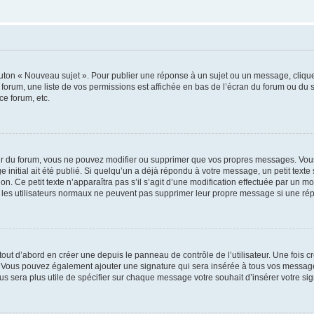
outon « Nouveau sujet ». Pour publier une réponse à un sujet ou un message, cliqu
 forum, une liste de vos permissions est affichée en bas de l’écran du forum ou du
ce forum, etc.
r du forum, vous ne pouvez modifier ou supprimer que vos propres messages. Vou
 initial ait été publié. Si quelqu’un a déjà répondu à votre message, un petit text
ion. Ce petit texte n’apparaîtra pas s’il s’agit d’une modification effectuée par un 
ue les utilisateurs normaux ne peuvent pas supprimer leur propre message si une ré
ut d’abord en créer une depuis le panneau de contrôle de l’utilisateur. Une fois c
ure. Vous pouvez également ajouter une signature qui sera insérée à tous vos mess
 vous sera plus utile de spécifier sur chaque message votre souhait d’insérer votre si