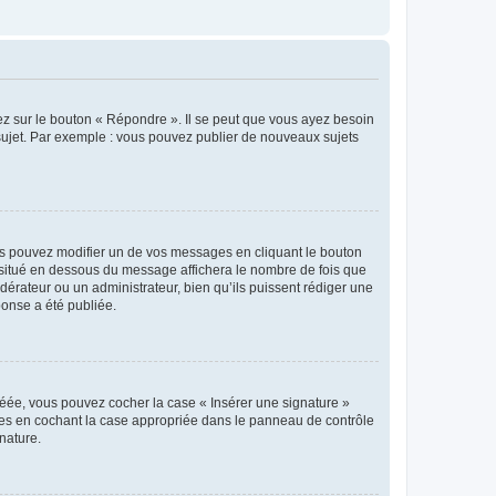
ez sur le bouton « Répondre ». Il se peut que vous ayez besoin
 sujet. Par exemple : vous pouvez publier de nouveaux sujets
s pouvez modifier un de vos messages en cliquant le bouton
e situé en dessous du message affichera le nombre de fois que
modérateur ou un administrateur, bien qu’ils puissent rédiger une
ponse a été publiée.
réée, vous pouvez cocher la case « Insérer une signature »
ages en cochant la case appropriée dans le panneau de contrôle
gnature.