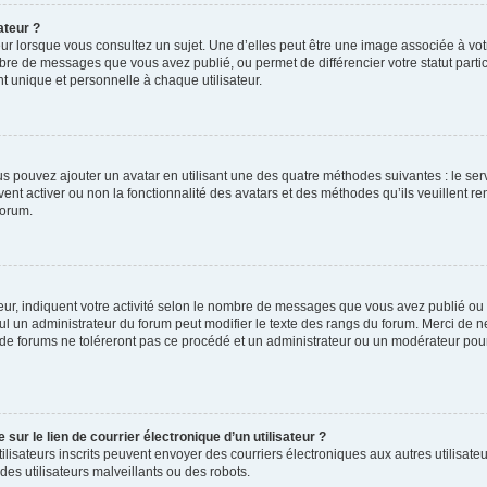
ateur ?
ur lorsque vous consultez un sujet. Une d’elles peut être une image associée à vo
mbre de messages que vous avez publié, ou permet de différencier votre statut parti
 unique et personnelle à chaque utilisateur.
ous pouvez ajouter un avatar en utilisant une des quatre méthodes suivantes : le serv
ent activer ou non la fonctionnalité des avatars et des méthodes qu’ils veuillent ren
forum.
ur, indiquent votre activité selon le nombre de messages que vous avez publié ou id
eul un administrateur du forum peut modifier le texte des rangs du forum. Merci de 
de forums ne toléreront pas ce procédé et un administrateur ou un modérateur pou
ur le lien de courrier électronique d’un utilisateur ?
s utilisateurs inscrits peuvent envoyer des courriers électroniques aux autres utili
es utilisateurs malveillants ou des robots.