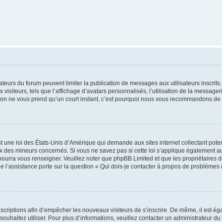
trateurs du forum peuvent limiter la publication de messages aux utilisateurs inscri
visiteurs, tels que l’affichage d’avatars personnalisés, l’utilisation de la messager
ription ne vous prend qu’un court instant, c’est pourquoi nous vous recommandons de l
t une loi des États-Unis d’Amérique qui demande aux sites internet collectant pot
 des mineurs concernés. Si vous ne savez pas si cette loi s’applique également au
 pourra vous renseigner. Veuillez noter que phpBB Limited et que les propriétaires
ue l’assistance porte sur la question « Qui dois-je contacter à propos de problèmes 
inscriptions afin d’empêcher les nouveaux visiteurs de s’inscrire. De même, il est é
s souhaitez utiliser. Pour plus d’informations, veuillez contacter un administrateur du