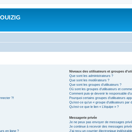
ROUIZIG
Niveaux des utilisateurs et groupes d’uti
Que sont les administrateurs ?
Que sont les modérateurs ?
Que sont les groupes d’utilisateurs ?
Où sont les groupes d’utilisateurs et commen
Comment puis-je devenir le responsable d’un
nnecter ?!
Pourquoi certains groupes d’utilisateurs app
Qu’est-ce qu’un « groupe d’utilisateurs par 
Qu’est-ce que le lien « L’équipe » ?
Messagerie privée
Je ne peux pas envoyer de messages privé
Je continue à recevoir des messages privés 
urs en ligne ?
J’ai reçu un courrier électronique indésirabl