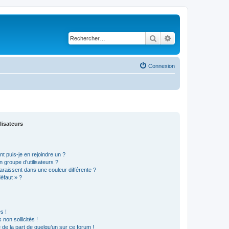
Rechercher
Recherche avancé
Connexion
lisateurs
t puis-je en rejoindre un ?
 groupe d’utilisateurs ?
araissent dans une couleur différente ?
défaut » ?
s !
non sollicités !
e de la part de quelqu’un sur ce forum !