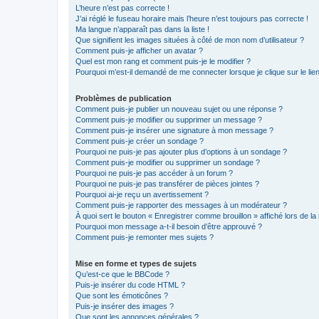
L’heure n’est pas correcte !
J’ai réglé le fuseau horaire mais l’heure n’est toujours pas correcte !
Ma langue n’apparaît pas dans la liste !
Que signifient les images situées à côté de mon nom d’utilisateur ?
Comment puis-je afficher un avatar ?
Quel est mon rang et comment puis-je le modifier ?
Pourquoi m’est-il demandé de me connecter lorsque je clique sur le lien 
Problèmes de publication
Comment puis-je publier un nouveau sujet ou une réponse ?
Comment puis-je modifier ou supprimer un message ?
Comment puis-je insérer une signature à mon message ?
Comment puis-je créer un sondage ?
Pourquoi ne puis-je pas ajouter plus d’options à un sondage ?
Comment puis-je modifier ou supprimer un sondage ?
Pourquoi ne puis-je pas accéder à un forum ?
Pourquoi ne puis-je pas transférer de pièces jointes ?
Pourquoi ai-je reçu un avertissement ?
Comment puis-je rapporter des messages à un modérateur ?
À quoi sert le bouton « Enregistrer comme brouillon » affiché lors de la 
Pourquoi mon message a-t-il besoin d’être approuvé ?
Comment puis-je remonter mes sujets ?
Mise en forme et types de sujets
Qu’est-ce que le BBCode ?
Puis-je insérer du code HTML ?
Que sont les émoticônes ?
Puis-je insérer des images ?
Que sont les annonces générales ?