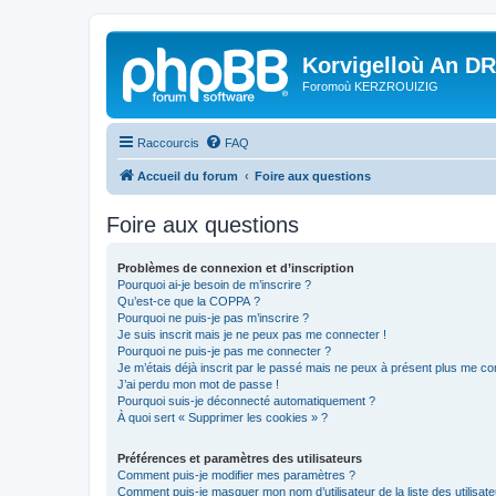
Korvigelloù An D
Foromoù KERZROUIZIG
Raccourcis
FAQ
Accueil du forum
Foire aux questions
Foire aux questions
Problèmes de connexion et d’inscription
Pourquoi ai-je besoin de m’inscrire ?
Qu’est-ce que la COPPA ?
Pourquoi ne puis-je pas m’inscrire ?
Je suis inscrit mais je ne peux pas me connecter !
Pourquoi ne puis-je pas me connecter ?
Je m’étais déjà inscrit par le passé mais ne peux à présent plus me co
J’ai perdu mon mot de passe !
Pourquoi suis-je déconnecté automatiquement ?
À quoi sert « Supprimer les cookies » ?
Préférences et paramètres des utilisateurs
Comment puis-je modifier mes paramètres ?
Comment puis-je masquer mon nom d’utilisateur de la liste des utilisate