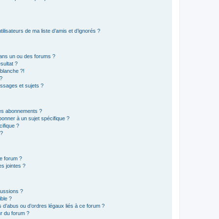
lisateurs de ma liste d’amis et d’ignorés ?
ans un ou des forums ?
sultat ?
blanche ?!
?
ssages et sujets ?
t les abonnements ?
onner à un sujet spécifique ?
ifique ?
 ?
ce forum ?
s jointes ?
cussions ?
ible ?
 d’abus ou d’ordres légaux liés à ce forum ?
r du forum ?