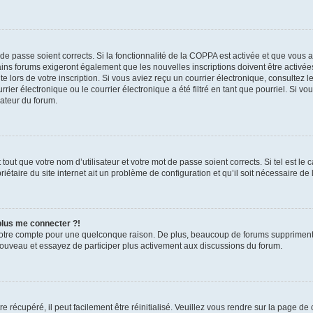
t de passe soient corrects. Si la fonctionnalité de la COPPA est activée et que vous 
ains forums exigeront également que les nouvelles inscriptions doivent être activée
te lors de votre inscription. Si vous aviez reçu un courrier électronique, consultez l
r électronique ou le courrier électronique a été filtré en tant que pourriel. Si vo
rateur du forum.
out que votre nom d’utilisateur et votre mot de passe soient corrects. Si tel est le
iétaire du site internet ait un problème de configuration et qu’il soit nécessaire de l
 plus me connecter ?!
votre compte pour une quelconque raison. De plus, beaucoup de forums suppriment pér
 nouveau et essayez de participer plus activement aux discussions du forum.
 récupéré, il peut facilement être réinitialisé. Veuillez vous rendre sur la page de