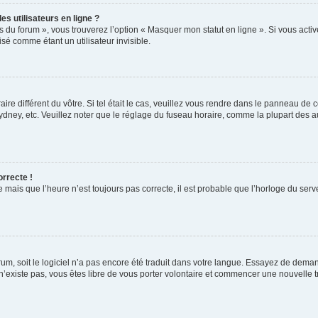
s utilisateurs en ligne ?
s du forum », vous trouverez l’option « Masquer mon statut en ligne ». Si vous activ
é comme étant un utilisateur invisible.
aire différent du vôtre. Si tel était le cas, veuillez vous rendre dans le panneau de co
ey, etc. Veuillez noter que le réglage du fuseau horaire, comme la plupart des autr
orrecte !
 mais que l’heure n’est toujours pas correcte, il est probable que l’horloge du serve
orum, soit le logiciel n’a pas encore été traduit dans votre langue. Essayez de deman
 n’existe pas, vous êtes libre de vous porter volontaire et commencer une nouvelle t