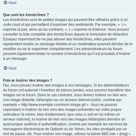
Haut
Que sont les émoticônes ?
Les émoticônes sont de petites images qui peuvent être utilisées grâce à un
code court et qui permettent d’exprimer des sentiments. Par exemple, « :) »
exprime la joie, alors qu’au contraire, « :( » exprime la tristesse. Vous pouvez
consulter la liste complète des émoticônes depuis le formulaire de rédaction.
Essayez cependant de ne pas abuser des émoticônes, elles peuvent
rapidement rendre un message illisible et un modérateur pourrait décider de le
modifier ou de le supprimer complètement. Les administrateurs du forum
peuvent également limiter le nombre d’émoticônes qu’il est possible d’insérer
à un message.
Haut
Puis-je insérer des images ?
Oui, vous pouvez insérer des images à vos messages. Si les administrateurs
du forum ont autorisé l’insertion de pièces jointes, vous pourrez transférer des
images sur le forum. Dans le cas contraire, vous devrez insérer un lien vers
une image distante, hébergée sur un serveur internet public, comme par
exemple « http://www.exemple.com/mon-image.gif ». Vous ne pourrez
cependant ni insérer de lien vers des images présentes sur votre propre
ordinateur (à moins, bien évidemment, que celui-ci soit en lui-même un
serveur internet), ni insérer de lien vers des images hébergées derrière un
quelconque système d’authentification, comme par exemple les services de
messagerie électronique de Outlook ou de Yahoo, les sites protégés par un
mot de passe, etc. Pour insérer une image, utilisez la balise BBCode « [img] ».