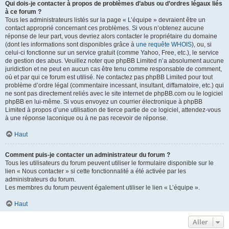
Qui dois-je contacter à propos de problèmes d’abus ou d’ordres légaux liés
à ce forum ?
Tous les administrateurs listés sur la page « L’équipe » devraient être un
contact approprié concernant ces problèmes. Si vous n’obtenez aucune
réponse de leur part, vous devriez alors contacter le propriétaire du domaine
(dont les informations sont disponibles grâce à
une requête WHOIS
), ou, si
celui-ci fonctionne sur un service gratuit (comme Yahoo, Free, etc.), le service
de gestion des abus. Veuillez noter que phpBB Limited n’a absolument aucune
juridiction et ne peut en aucun cas être tenu comme responsable de comment,
où et par qui ce forum est utilisé. Ne contactez pas phpBB Limited pour tout
problème d’ordre légal (commentaire incessant, insultant, diffamatoire, etc.) qui
ne sont pas directement reliés avec le site internet de phpBB.com ou le logiciel
phpBB en lui-même. Si vous envoyez un courrier électronique à phpBB
Limited à propos d’une utilisation de tierce partie de ce logiciel, attendez-vous
à une réponse laconique ou à ne pas recevoir de réponse.
Haut
Comment puis-je contacter un administrateur du forum ?
Tous les utilisateurs du forum peuvent utiliser le formulaire disponible sur le
lien « Nous contacter » si cette fonctionnalité a été activée par les
administrateurs du forum.
Les membres du forum peuvent également utiliser le lien « L’équipe ».
Haut
Aller