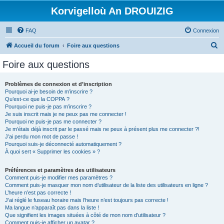
Korvigelloù An DROUIZIG
FAQ
Connexion
R
Accueil du forum
Foire aux questions
e
Foire aux questions
c
h
Problèmes de connexion et d’inscription
Pourquoi ai-je besoin de m’inscrire ?
e
Qu’est-ce que la COPPA ?
r
Pourquoi ne puis-je pas m’inscrire ?
Je suis inscrit mais je ne peux pas me connecter !
c
Pourquoi ne puis-je pas me connecter ?
Je m’étais déjà inscrit par le passé mais ne peux à présent plus me connecter ?!
h
J’ai perdu mon mot de passe !
e
Pourquoi suis-je déconnecté automatiquement ?
À quoi sert « Supprimer les cookies » ?
r
Préférences et paramètres des utilisateurs
Comment puis-je modifier mes paramètres ?
Comment puis-je masquer mon nom d’utilisateur de la liste des utilisateurs en ligne ?
L’heure n’est pas correcte !
J’ai réglé le fuseau horaire mais l’heure n’est toujours pas correcte !
Ma langue n’apparaît pas dans la liste !
Que signifient les images situées à côté de mon nom d’utilisateur ?
Comment puis-je afficher un avatar ?