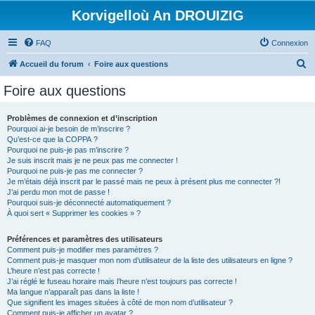
Korvigelloù An DROUIZIG
FAQ
Connexion
R
Accueil du forum
Foire aux questions
e
Foire aux questions
c
h
Problèmes de connexion et d’inscription
Pourquoi ai-je besoin de m’inscrire ?
e
Qu’est-ce que la COPPA ?
r
Pourquoi ne puis-je pas m’inscrire ?
Je suis inscrit mais je ne peux pas me connecter !
c
Pourquoi ne puis-je pas me connecter ?
Je m’étais déjà inscrit par le passé mais ne peux à présent plus me connecter ?!
h
J’ai perdu mon mot de passe !
e
Pourquoi suis-je déconnecté automatiquement ?
À quoi sert « Supprimer les cookies » ?
r
Préférences et paramètres des utilisateurs
Comment puis-je modifier mes paramètres ?
Comment puis-je masquer mon nom d’utilisateur de la liste des utilisateurs en ligne ?
L’heure n’est pas correcte !
J’ai réglé le fuseau horaire mais l’heure n’est toujours pas correcte !
Ma langue n’apparaît pas dans la liste !
Que signifient les images situées à côté de mon nom d’utilisateur ?
Comment puis-je afficher un avatar ?