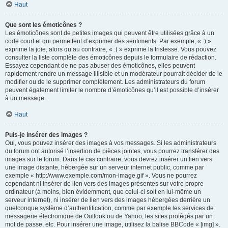
Haut
Que sont les émoticônes ?
Les émoticônes sont de petites images qui peuvent être utilisées grâce à un
code court et qui permettent d’exprimer des sentiments. Par exemple, « :) »
exprime la joie, alors qu’au contraire, « :( » exprime la tristesse. Vous pouvez
consulter la liste complète des émoticônes depuis le formulaire de rédaction.
Essayez cependant de ne pas abuser des émoticônes, elles peuvent
rapidement rendre un message illisible et un modérateur pourrait décider de le
modifier ou de le supprimer complètement. Les administrateurs du forum
peuvent également limiter le nombre d’émoticônes qu’il est possible d’insérer
à un message.
Haut
Puis-je insérer des images ?
Oui, vous pouvez insérer des images à vos messages. Si les administrateurs
du forum ont autorisé l’insertion de pièces jointes, vous pourrez transférer des
images sur le forum. Dans le cas contraire, vous devrez insérer un lien vers
une image distante, hébergée sur un serveur internet public, comme par
exemple « http://www.exemple.com/mon-image.gif ». Vous ne pourrez
cependant ni insérer de lien vers des images présentes sur votre propre
ordinateur (à moins, bien évidemment, que celui-ci soit en lui-même un
serveur internet), ni insérer de lien vers des images hébergées derrière un
quelconque système d’authentification, comme par exemple les services de
messagerie électronique de Outlook ou de Yahoo, les sites protégés par un
mot de passe, etc. Pour insérer une image, utilisez la balise BBCode « [img] ».