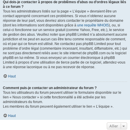
Qui dois-je contacter à propos de problèmes d’abus ou d’ordres légaux liés
à ce forum ?
Tous les administrateurs listés sur la page « L’équipe » devraient être un
contact approprié concernant ces problèmes. Si vous n’obtenez aucune
réponse de leur part, vous devriez alors contacter le propriétaire du domaine
(dont les informations sont disponibles grâce à
une requête WHOIS
), ou, si
celui-ci fonctionne sur un service gratuit (comme Yahoo, Free, etc.), le service
de gestion des abus. Veuillez noter que phpBB Limited n’a absolument aucune
juridiction et ne peut en aucun cas être tenu comme responsable de comment,
où et par qui ce forum est utilisé. Ne contactez pas phpBB Limited pour tout
problème d’ordre légal (commentaire incessant, insultant, diffamatoire, etc.) qui
ne sont pas directement reliés avec le site internet de phpBB.com ou le logiciel
phpBB en lui-même. Si vous envoyez un courrier électronique à phpBB
Limited à propos d’une utilisation de tierce partie de ce logiciel, attendez-vous
à une réponse laconique ou à ne pas recevoir de réponse.
Haut
Comment puis-je contacter un administrateur du forum ?
Tous les utilisateurs du forum peuvent utiliser le formulaire disponible sur le
lien « Nous contacter » si cette fonctionnalité a été activée par les
administrateurs du forum.
Les membres du forum peuvent également utiliser le lien « L’équipe ».
Haut
Aller