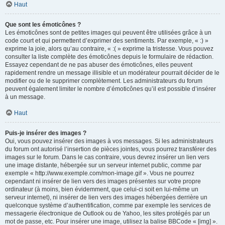
Haut
Que sont les émoticônes ?
Les émoticônes sont de petites images qui peuvent être utilisées grâce à un
code court et qui permettent d’exprimer des sentiments. Par exemple, « :) »
exprime la joie, alors qu’au contraire, « :( » exprime la tristesse. Vous pouvez
consulter la liste complète des émoticônes depuis le formulaire de rédaction.
Essayez cependant de ne pas abuser des émoticônes, elles peuvent
rapidement rendre un message illisible et un modérateur pourrait décider de le
modifier ou de le supprimer complètement. Les administrateurs du forum
peuvent également limiter le nombre d’émoticônes qu’il est possible d’insérer
à un message.
Haut
Puis-je insérer des images ?
Oui, vous pouvez insérer des images à vos messages. Si les administrateurs
du forum ont autorisé l’insertion de pièces jointes, vous pourrez transférer des
images sur le forum. Dans le cas contraire, vous devrez insérer un lien vers
une image distante, hébergée sur un serveur internet public, comme par
exemple « http://www.exemple.com/mon-image.gif ». Vous ne pourrez
cependant ni insérer de lien vers des images présentes sur votre propre
ordinateur (à moins, bien évidemment, que celui-ci soit en lui-même un
serveur internet), ni insérer de lien vers des images hébergées derrière un
quelconque système d’authentification, comme par exemple les services de
messagerie électronique de Outlook ou de Yahoo, les sites protégés par un
mot de passe, etc. Pour insérer une image, utilisez la balise BBCode « [img] ».