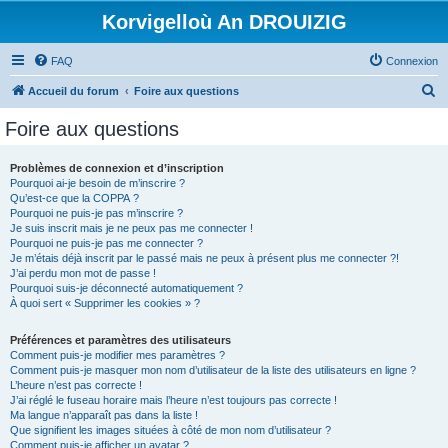
Korvigelloù An DROUIZIG
FAQ
Connexion
R
Accueil du forum
Foire aux questions
e
Foire aux questions
c
h
Problèmes de connexion et d’inscription
Pourquoi ai-je besoin de m’inscrire ?
e
Qu’est-ce que la COPPA ?
r
Pourquoi ne puis-je pas m’inscrire ?
Je suis inscrit mais je ne peux pas me connecter !
c
Pourquoi ne puis-je pas me connecter ?
Je m’étais déjà inscrit par le passé mais ne peux à présent plus me connecter ?!
h
J’ai perdu mon mot de passe !
e
Pourquoi suis-je déconnecté automatiquement ?
À quoi sert « Supprimer les cookies » ?
r
Préférences et paramètres des utilisateurs
Comment puis-je modifier mes paramètres ?
Comment puis-je masquer mon nom d’utilisateur de la liste des utilisateurs en ligne ?
L’heure n’est pas correcte !
J’ai réglé le fuseau horaire mais l’heure n’est toujours pas correcte !
Ma langue n’apparaît pas dans la liste !
Que signifient les images situées à côté de mon nom d’utilisateur ?
Comment puis-je afficher un avatar ?