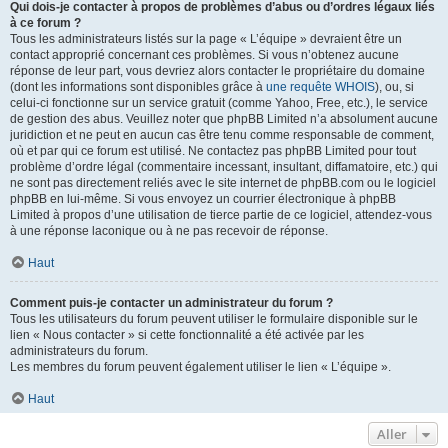
Qui dois-je contacter à propos de problèmes d’abus ou d’ordres légaux liés
à ce forum ?
Tous les administrateurs listés sur la page « L’équipe » devraient être un
contact approprié concernant ces problèmes. Si vous n’obtenez aucune
réponse de leur part, vous devriez alors contacter le propriétaire du domaine
(dont les informations sont disponibles grâce à
une requête WHOIS
), ou, si
celui-ci fonctionne sur un service gratuit (comme Yahoo, Free, etc.), le service
de gestion des abus. Veuillez noter que phpBB Limited n’a absolument aucune
juridiction et ne peut en aucun cas être tenu comme responsable de comment,
où et par qui ce forum est utilisé. Ne contactez pas phpBB Limited pour tout
problème d’ordre légal (commentaire incessant, insultant, diffamatoire, etc.) qui
ne sont pas directement reliés avec le site internet de phpBB.com ou le logiciel
phpBB en lui-même. Si vous envoyez un courrier électronique à phpBB
Limited à propos d’une utilisation de tierce partie de ce logiciel, attendez-vous
à une réponse laconique ou à ne pas recevoir de réponse.
Haut
Comment puis-je contacter un administrateur du forum ?
Tous les utilisateurs du forum peuvent utiliser le formulaire disponible sur le
lien « Nous contacter » si cette fonctionnalité a été activée par les
administrateurs du forum.
Les membres du forum peuvent également utiliser le lien « L’équipe ».
Haut
Aller