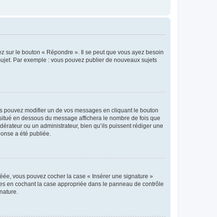
ez sur le bouton « Répondre ». Il se peut que vous ayez besoin
 sujet. Par exemple : vous pouvez publier de nouveaux sujets
s pouvez modifier un de vos messages en cliquant le bouton
e situé en dessous du message affichera le nombre de fois que
modérateur ou un administrateur, bien qu’ils puissent rédiger une
ponse a été publiée.
réée, vous pouvez cocher la case « Insérer une signature »
ages en cochant la case appropriée dans le panneau de contrôle
gnature.