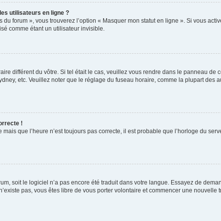
s utilisateurs en ligne ?
s du forum », vous trouverez l’option « Masquer mon statut en ligne ». Si vous activ
é comme étant un utilisateur invisible.
aire différent du vôtre. Si tel était le cas, veuillez vous rendre dans le panneau de co
ey, etc. Veuillez noter que le réglage du fuseau horaire, comme la plupart des autr
orrecte !
 mais que l’heure n’est toujours pas correcte, il est probable que l’horloge du serve
orum, soit le logiciel n’a pas encore été traduit dans votre langue. Essayez de deman
 n’existe pas, vous êtes libre de vous porter volontaire et commencer une nouvelle t