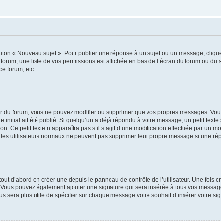
outon « Nouveau sujet ». Pour publier une réponse à un sujet ou un message, cliqu
 forum, une liste de vos permissions est affichée en bas de l’écran du forum ou du
ce forum, etc.
r du forum, vous ne pouvez modifier ou supprimer que vos propres messages. Vou
 initial ait été publié. Si quelqu’un a déjà répondu à votre message, un petit text
ion. Ce petit texte n’apparaîtra pas s’il s’agit d’une modification effectuée par un 
ue les utilisateurs normaux ne peuvent pas supprimer leur propre message si une ré
ut d’abord en créer une depuis le panneau de contrôle de l’utilisateur. Une fois c
ure. Vous pouvez également ajouter une signature qui sera insérée à tous vos mess
 vous sera plus utile de spécifier sur chaque message votre souhait d’insérer votre si