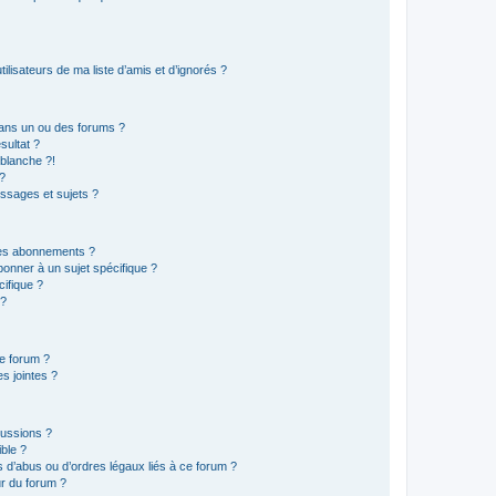
lisateurs de ma liste d’amis et d’ignorés ?
ans un ou des forums ?
sultat ?
blanche ?!
?
ssages et sujets ?
t les abonnements ?
onner à un sujet spécifique ?
ifique ?
 ?
ce forum ?
s jointes ?
cussions ?
ible ?
 d’abus ou d’ordres légaux liés à ce forum ?
r du forum ?