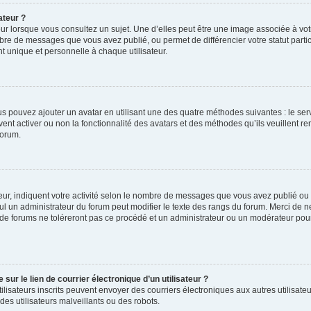
ateur ?
ur lorsque vous consultez un sujet. Une d’elles peut être une image associée à vo
mbre de messages que vous avez publié, ou permet de différencier votre statut parti
 unique et personnelle à chaque utilisateur.
ous pouvez ajouter un avatar en utilisant une des quatre méthodes suivantes : le serv
ent activer ou non la fonctionnalité des avatars et des méthodes qu’ils veuillent ren
forum.
ur, indiquent votre activité selon le nombre de messages que vous avez publié ou id
eul un administrateur du forum peut modifier le texte des rangs du forum. Merci de 
de forums ne toléreront pas ce procédé et un administrateur ou un modérateur pou
ur le lien de courrier électronique d’un utilisateur ?
s utilisateurs inscrits peuvent envoyer des courriers électroniques aux autres utili
es utilisateurs malveillants ou des robots.