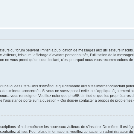
trateurs du forum peuvent limiter la publication de messages aux utilisateurs inscri
visiteurs, tels que l’affichage d’avatars personnalisés, l’utilisation de la messager
ription ne vous prend qu’un court instant, c’est pourquoi nous vous recommandons de l
t une loi des États-Unis d’Amérique qui demande aux sites internet collectant pot
 des mineurs concernés. Si vous ne savez pas si cette loi s’applique également au
 pourra vous renseigner. Veuillez noter que phpBB Limited et que les propriétaires
ue l’assistance porte sur la question « Qui dois-je contacter à propos de problèmes 
inscriptions afin d’empêcher les nouveaux visiteurs de s’inscrire. De même, il est é
s souhaitez utiliser. Pour plus d’informations, veuillez contacter un administrateur du