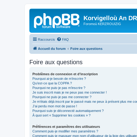
Korvigelloù An D
Foromoù KERZROUIZIG
Raccourcis
FAQ
Accueil du forum
Foire aux questions
Foire aux questions
Problèmes de connexion et d’inscription
Pourquoi ai-je besoin de m’inscrire ?
Qu’est-ce que la COPPA ?
Pourquoi ne puis-je pas m’inscrire ?
Je suis inscrit mais je ne peux pas me connecter !
Pourquoi ne puis-je pas me connecter ?
Je m’étais déjà inscrit par le passé mais ne peux à présent plus me co
J’ai perdu mon mot de passe !
Pourquoi suis-je déconnecté automatiquement ?
À quoi sert « Supprimer les cookies » ?
Préférences et paramètres des utilisateurs
Comment puis-je modifier mes paramètres ?
Comment puis-je masquer mon nom d’utilisateur de la liste des utilisate