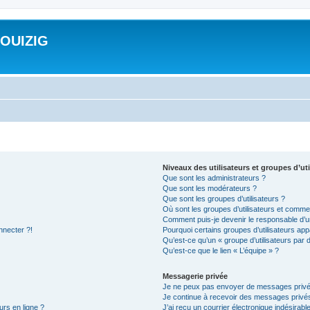
ROUIZIG
Niveaux des utilisateurs et groupes d’uti
Que sont les administrateurs ?
Que sont les modérateurs ?
Que sont les groupes d’utilisateurs ?
Où sont les groupes d’utilisateurs et commen
Comment puis-je devenir le responsable d’un
nnecter ?!
Pourquoi certains groupes d’utilisateurs app
Qu’est-ce qu’un « groupe d’utilisateurs par 
Qu’est-ce que le lien « L’équipe » ?
Messagerie privée
Je ne peux pas envoyer de messages privé
Je continue à recevoir des messages privés 
urs en ligne ?
J’ai reçu un courrier électronique indésirabl