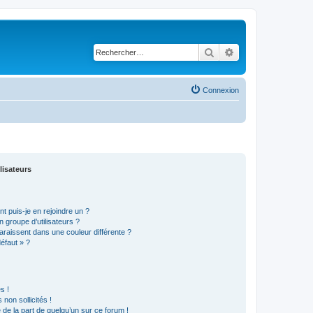
Rechercher
Recherche avancé
Connexion
lisateurs
t puis-je en rejoindre un ?
 groupe d’utilisateurs ?
araissent dans une couleur différente ?
défaut » ?
s !
non sollicités !
e de la part de quelqu’un sur ce forum !