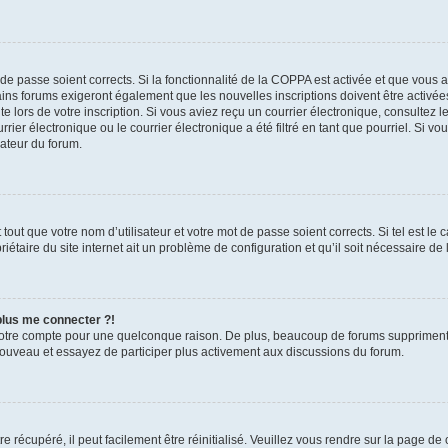
t de passe soient corrects. Si la fonctionnalité de la COPPA est activée et que vous 
ains forums exigeront également que les nouvelles inscriptions doivent être activée
te lors de votre inscription. Si vous aviez reçu un courrier électronique, consultez l
r électronique ou le courrier électronique a été filtré en tant que pourriel. Si vo
rateur du forum.
out que votre nom d’utilisateur et votre mot de passe soient corrects. Si tel est le
iétaire du site internet ait un problème de configuration et qu’il soit nécessaire de l
 plus me connecter ?!
votre compte pour une quelconque raison. De plus, beaucoup de forums suppriment pér
 nouveau et essayez de participer plus activement aux discussions du forum.
 récupéré, il peut facilement être réinitialisé. Veuillez vous rendre sur la page de