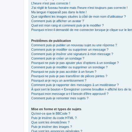
L’heure n’est pas correcte !
J’ai réglé le fuseau horaire mais l’heure n’est toujours pas correcte !
Ma langue n’apparaît pas dans la liste !
Que signifient les images situées à côté de mon nom d’utilisateur ?
Comment puis-je afficher un avatar ?
Quel est mon rang et comment puis-je le modifier ?
Pourquoi m’est-il demandé de me connecter lorsque je clique sur le lien 
Problèmes de publication
Comment puis-je publier un nouveau sujet ou une réponse ?
Comment puis-je modifier ou supprimer un message ?
Comment puis-je insérer une signature à mon message ?
Comment puis-je créer un sondage ?
Pourquoi ne puis-je pas ajouter plus d’options à un sondage ?
Comment puis-je modifier ou supprimer un sondage ?
Pourquoi ne puis-je pas accéder à un forum ?
Pourquoi ne puis-je pas transférer de pièces jointes ?
Pourquoi ai-je reçu un avertissement ?
Comment puis-je rapporter des messages à un modérateur ?
À quoi sert le bouton « Enregistrer comme brouillon » affiché lors de la 
Pourquoi mon message a-t-il besoin d’être approuvé ?
Comment puis-je remonter mes sujets ?
Mise en forme et types de sujets
Qu’est-ce que le BBCode ?
Puis-je insérer du code HTML ?
Que sont les émoticônes ?
Puis-je insérer des images ?
Que sont les annonces générales ?