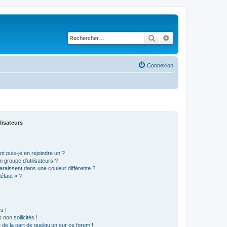
Rechercher
Recherche avancé
Connexion
lisateurs
t puis-je en rejoindre un ?
 groupe d’utilisateurs ?
araissent dans une couleur différente ?
défaut » ?
s !
non sollicités !
e de la part de quelqu’un sur ce forum !