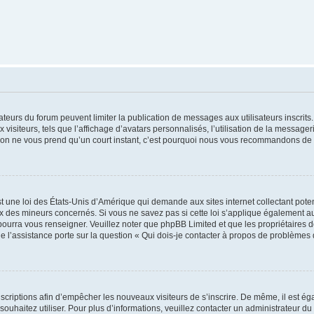
trateurs du forum peuvent limiter la publication de messages aux utilisateurs inscri
visiteurs, tels que l’affichage d’avatars personnalisés, l’utilisation de la messager
ription ne vous prend qu’un court instant, c’est pourquoi nous vous recommandons de l
t une loi des États-Unis d’Amérique qui demande aux sites internet collectant pot
 des mineurs concernés. Si vous ne savez pas si cette loi s’applique également au
 pourra vous renseigner. Veuillez noter que phpBB Limited et que les propriétaires
ue l’assistance porte sur la question « Qui dois-je contacter à propos de problèmes 
inscriptions afin d’empêcher les nouveaux visiteurs de s’inscrire. De même, il est é
s souhaitez utiliser. Pour plus d’informations, veuillez contacter un administrateur du