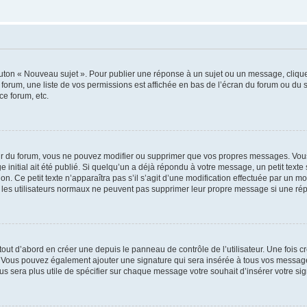
outon « Nouveau sujet ». Pour publier une réponse à un sujet ou un message, cliqu
 forum, une liste de vos permissions est affichée en bas de l’écran du forum ou du
ce forum, etc.
r du forum, vous ne pouvez modifier ou supprimer que vos propres messages. Vou
 initial ait été publié. Si quelqu’un a déjà répondu à votre message, un petit text
ion. Ce petit texte n’apparaîtra pas s’il s’agit d’une modification effectuée par un 
ue les utilisateurs normaux ne peuvent pas supprimer leur propre message si une ré
ut d’abord en créer une depuis le panneau de contrôle de l’utilisateur. Une fois c
ure. Vous pouvez également ajouter une signature qui sera insérée à tous vos mess
 vous sera plus utile de spécifier sur chaque message votre souhait d’insérer votre si