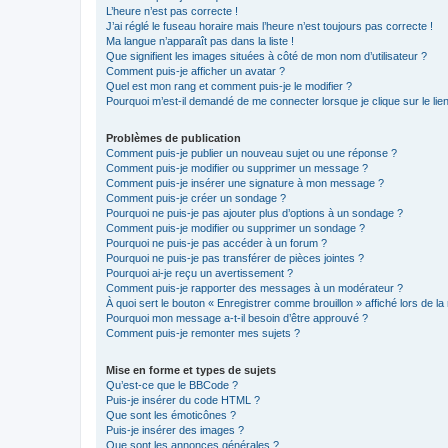
L’heure n’est pas correcte !
J’ai réglé le fuseau horaire mais l’heure n’est toujours pas correcte !
Ma langue n’apparaît pas dans la liste !
Que signifient les images situées à côté de mon nom d’utilisateur ?
Comment puis-je afficher un avatar ?
Quel est mon rang et comment puis-je le modifier ?
Pourquoi m’est-il demandé de me connecter lorsque je clique sur le lien 
Problèmes de publication
Comment puis-je publier un nouveau sujet ou une réponse ?
Comment puis-je modifier ou supprimer un message ?
Comment puis-je insérer une signature à mon message ?
Comment puis-je créer un sondage ?
Pourquoi ne puis-je pas ajouter plus d’options à un sondage ?
Comment puis-je modifier ou supprimer un sondage ?
Pourquoi ne puis-je pas accéder à un forum ?
Pourquoi ne puis-je pas transférer de pièces jointes ?
Pourquoi ai-je reçu un avertissement ?
Comment puis-je rapporter des messages à un modérateur ?
À quoi sert le bouton « Enregistrer comme brouillon » affiché lors de la 
Pourquoi mon message a-t-il besoin d’être approuvé ?
Comment puis-je remonter mes sujets ?
Mise en forme et types de sujets
Qu’est-ce que le BBCode ?
Puis-je insérer du code HTML ?
Que sont les émoticônes ?
Puis-je insérer des images ?
Que sont les annonces générales ?