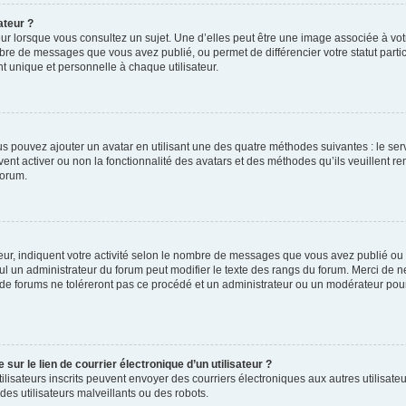
ateur ?
ur lorsque vous consultez un sujet. Une d’elles peut être une image associée à vo
mbre de messages que vous avez publié, ou permet de différencier votre statut parti
 unique et personnelle à chaque utilisateur.
ous pouvez ajouter un avatar en utilisant une des quatre méthodes suivantes : le serv
ent activer ou non la fonctionnalité des avatars et des méthodes qu’ils veuillent ren
forum.
ur, indiquent votre activité selon le nombre de messages que vous avez publié ou id
eul un administrateur du forum peut modifier le texte des rangs du forum. Merci de 
de forums ne toléreront pas ce procédé et un administrateur ou un modérateur pou
ur le lien de courrier électronique d’un utilisateur ?
s utilisateurs inscrits peuvent envoyer des courriers électroniques aux autres utili
es utilisateurs malveillants ou des robots.