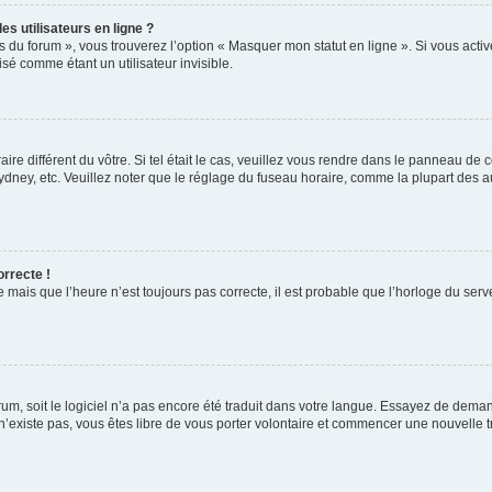
s utilisateurs en ligne ?
s du forum », vous trouverez l’option « Masquer mon statut en ligne ». Si vous activ
é comme étant un utilisateur invisible.
aire différent du vôtre. Si tel était le cas, veuillez vous rendre dans le panneau de co
ey, etc. Veuillez noter que le réglage du fuseau horaire, comme la plupart des autr
orrecte !
 mais que l’heure n’est toujours pas correcte, il est probable que l’horloge du serve
orum, soit le logiciel n’a pas encore été traduit dans votre langue. Essayez de deman
 n’existe pas, vous êtes libre de vous porter volontaire et commencer une nouvelle t