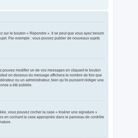
ez sur le bouton « Répondre ». Il se peut que vous ayez besoin
 sujet. Par exemple : vous pouvez publier de nouveaux sujets
s pouvez modifier un de vos messages en cliquant le bouton
e situé en dessous du message affichera le nombre de fois que
modérateur ou un administrateur, bien qu’ils puissent rédiger une
ponse a été publiée.
réée, vous pouvez cocher la case « Insérer une signature »
ages en cochant la case appropriée dans le panneau de contrôle
gnature.