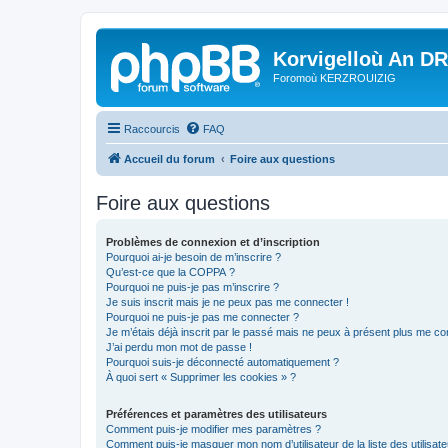
Korvigelloù An D
Foromoù KERZROUIZIG
Raccourcis
FAQ
Accueil du forum
Foire aux questions
Foire aux questions
Problèmes de connexion et d’inscription
Pourquoi ai-je besoin de m’inscrire ?
Qu’est-ce que la COPPA ?
Pourquoi ne puis-je pas m’inscrire ?
Je suis inscrit mais je ne peux pas me connecter !
Pourquoi ne puis-je pas me connecter ?
Je m’étais déjà inscrit par le passé mais ne peux à présent plus me co
J’ai perdu mon mot de passe !
Pourquoi suis-je déconnecté automatiquement ?
À quoi sert « Supprimer les cookies » ?
Préférences et paramètres des utilisateurs
Comment puis-je modifier mes paramètres ?
Comment puis-je masquer mon nom d’utilisateur de la liste des utilisate