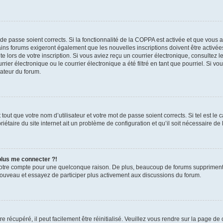
t de passe soient corrects. Si la fonctionnalité de la COPPA est activée et que vous 
ains forums exigeront également que les nouvelles inscriptions doivent être activée
te lors de votre inscription. Si vous aviez reçu un courrier électronique, consultez l
r électronique ou le courrier électronique a été filtré en tant que pourriel. Si vo
rateur du forum.
out que votre nom d’utilisateur et votre mot de passe soient corrects. Si tel est le
iétaire du site internet ait un problème de configuration et qu’il soit nécessaire de l
 plus me connecter ?!
votre compte pour une quelconque raison. De plus, beaucoup de forums suppriment pér
 nouveau et essayez de participer plus activement aux discussions du forum.
 récupéré, il peut facilement être réinitialisé. Veuillez vous rendre sur la page de