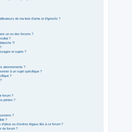
lisateurs de ma liste d’amis et d’ignorés ?
ans un ou des forums ?
sultat ?
blanche ?!
?
ssages et sujets ?
t les abonnements ?
onner à un sujet spécifique ?
ifique ?
 ?
ce forum ?
s jointes ?
cussions ?
ible ?
 d’abus ou d’ordres légaux liés à ce forum ?
r du forum ?