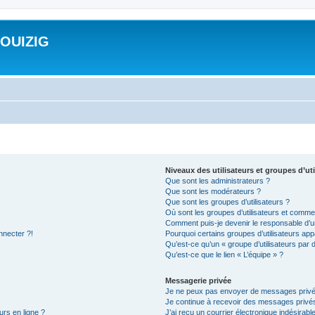
ROUIZIG
Niveaux des utilisateurs et groupes d’uti
Que sont les administrateurs ?
Que sont les modérateurs ?
Que sont les groupes d’utilisateurs ?
Où sont les groupes d’utilisateurs et commen
Comment puis-je devenir le responsable d’un
nnecter ?!
Pourquoi certains groupes d’utilisateurs app
Qu’est-ce qu’un « groupe d’utilisateurs par 
Qu’est-ce que le lien « L’équipe » ?
Messagerie privée
Je ne peux pas envoyer de messages privé
Je continue à recevoir des messages privés 
urs en ligne ?
J’ai reçu un courrier électronique indésirabl