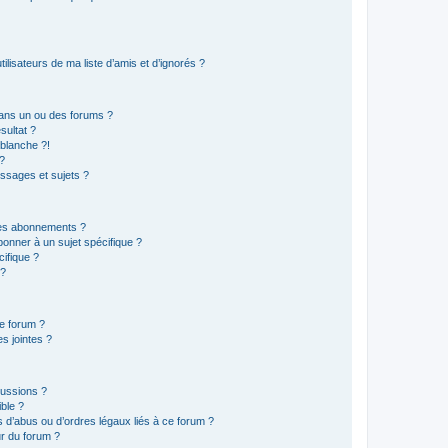
lisateurs de ma liste d’amis et d’ignorés ?
ans un ou des forums ?
sultat ?
blanche ?!
?
ssages et sujets ?
t les abonnements ?
onner à un sujet spécifique ?
ifique ?
 ?
ce forum ?
s jointes ?
cussions ?
ible ?
 d’abus ou d’ordres légaux liés à ce forum ?
r du forum ?