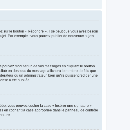
ez sur le bouton « Répondre ». Il se peut que vous ayez besoin
 sujet. Par exemple : vous pouvez publier de nouveaux sujets
s pouvez modifier un de vos messages en cliquant le bouton
e situé en dessous du message affichera le nombre de fois que
modérateur ou un administrateur, bien qu’ils puissent rédiger une
ponse a été publiée.
réée, vous pouvez cocher la case « Insérer une signature »
ages en cochant la case appropriée dans le panneau de contrôle
gnature.