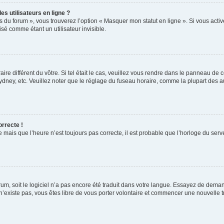
s utilisateurs en ligne ?
s du forum », vous trouverez l’option « Masquer mon statut en ligne ». Si vous activ
é comme étant un utilisateur invisible.
aire différent du vôtre. Si tel était le cas, veuillez vous rendre dans le panneau de co
ey, etc. Veuillez noter que le réglage du fuseau horaire, comme la plupart des autr
orrecte !
 mais que l’heure n’est toujours pas correcte, il est probable que l’horloge du serve
orum, soit le logiciel n’a pas encore été traduit dans votre langue. Essayez de deman
 n’existe pas, vous êtes libre de vous porter volontaire et commencer une nouvelle t