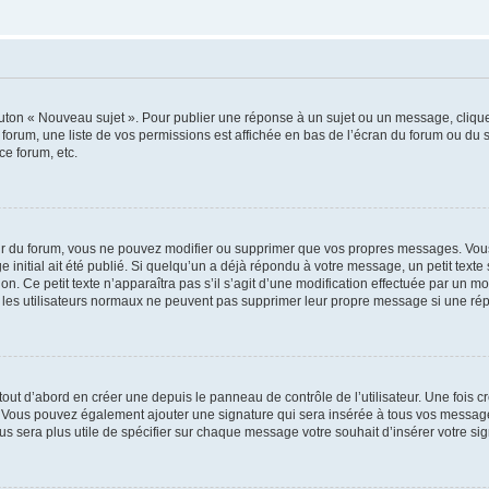
outon « Nouveau sujet ». Pour publier une réponse à un sujet ou un message, cliqu
 forum, une liste de vos permissions est affichée en bas de l’écran du forum ou du
ce forum, etc.
r du forum, vous ne pouvez modifier ou supprimer que vos propres messages. Vou
 initial ait été publié. Si quelqu’un a déjà répondu à votre message, un petit text
ion. Ce petit texte n’apparaîtra pas s’il s’agit d’une modification effectuée par un 
ue les utilisateurs normaux ne peuvent pas supprimer leur propre message si une ré
ut d’abord en créer une depuis le panneau de contrôle de l’utilisateur. Une fois c
ure. Vous pouvez également ajouter une signature qui sera insérée à tous vos mess
 vous sera plus utile de spécifier sur chaque message votre souhait d’insérer votre si