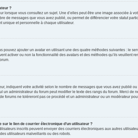
ateur ?
ur lorsque vous consultez un sujet. Une d’elles peut être une image associée à vo
mbre de messages que vous avez publié, ou permet de différencier votre statut parti
 unique et personnelle à chaque utilisateur.
ous pouvez ajouter un avatar en utilisant une des quatre méthodes suivantes : le serv
ent activer ou non la fonctionnalité des avatars et des méthodes qu’ils veuillent ren
forum.
ur, indiquent votre activité selon le nombre de messages que vous avez publié ou id
eul un administrateur du forum peut modifier le texte des rangs du forum. Merci de 
de forums ne toléreront pas ce procédé et un administrateur ou un modérateur pou
ur le lien de courrier électronique d’un utilisateur ?
s utilisateurs inscrits peuvent envoyer des courriers électroniques aux autres utili
es utilisateurs malveillants ou des robots.