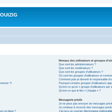
ROUIZIG
Niveaux des utilisateurs et groupes d’uti
Que sont les administrateurs ?
Que sont les modérateurs ?
Que sont les groupes d’utilisateurs ?
Où sont les groupes d’utilisateurs et commen
Comment puis-je devenir le responsable d’un
nnecter ?!
Pourquoi certains groupes d’utilisateurs app
Qu’est-ce qu’un « groupe d’utilisateurs par 
Qu’est-ce que le lien « L’équipe » ?
Messagerie privée
Je ne peux pas envoyer de messages privé
Je continue à recevoir des messages privés 
urs en ligne ?
J’ai reçu un courrier électronique indésirabl