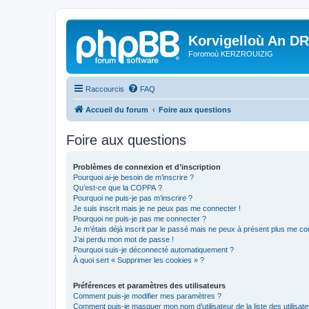
Korvigelloù An D
Foromoù KERZROUIZIG
Raccourcis
FAQ
Accueil du forum
Foire aux questions
Foire aux questions
Problèmes de connexion et d’inscription
Pourquoi ai-je besoin de m’inscrire ?
Qu’est-ce que la COPPA ?
Pourquoi ne puis-je pas m’inscrire ?
Je suis inscrit mais je ne peux pas me connecter !
Pourquoi ne puis-je pas me connecter ?
Je m’étais déjà inscrit par le passé mais ne peux à présent plus me co
J’ai perdu mon mot de passe !
Pourquoi suis-je déconnecté automatiquement ?
À quoi sert « Supprimer les cookies » ?
Préférences et paramètres des utilisateurs
Comment puis-je modifier mes paramètres ?
Comment puis-je masquer mon nom d’utilisateur de la liste des utilisate