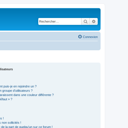
Rechercher
Recherche avancé
Connexion
lisateurs
t puis-je en rejoindre un ?
 groupe d’utilisateurs ?
araissent dans une couleur différente ?
défaut » ?
s !
non sollicités !
e de la part de quelqu’un sur ce forum !