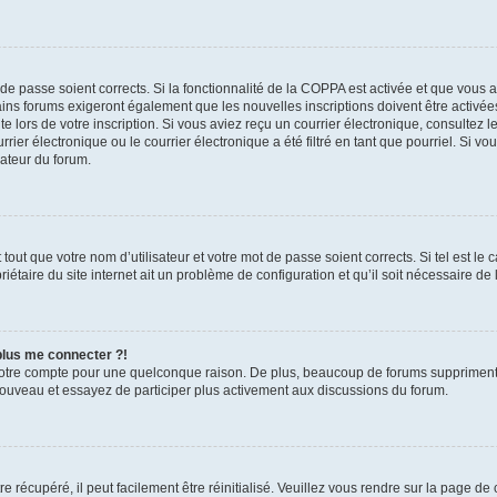
t de passe soient corrects. Si la fonctionnalité de la COPPA est activée et que vous 
ains forums exigeront également que les nouvelles inscriptions doivent être activée
te lors de votre inscription. Si vous aviez reçu un courrier électronique, consultez l
r électronique ou le courrier électronique a été filtré en tant que pourriel. Si vo
rateur du forum.
out que votre nom d’utilisateur et votre mot de passe soient corrects. Si tel est le
iétaire du site internet ait un problème de configuration et qu’il soit nécessaire de l
 plus me connecter ?!
votre compte pour une quelconque raison. De plus, beaucoup de forums suppriment pér
 nouveau et essayez de participer plus activement aux discussions du forum.
 récupéré, il peut facilement être réinitialisé. Veuillez vous rendre sur la page de