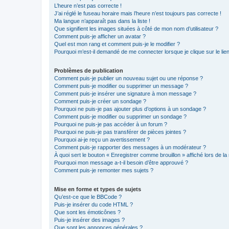
L’heure n’est pas correcte !
J’ai réglé le fuseau horaire mais l’heure n’est toujours pas correcte !
Ma langue n’apparaît pas dans la liste !
Que signifient les images situées à côté de mon nom d’utilisateur ?
Comment puis-je afficher un avatar ?
Quel est mon rang et comment puis-je le modifier ?
Pourquoi m’est-il demandé de me connecter lorsque je clique sur le lien 
Problèmes de publication
Comment puis-je publier un nouveau sujet ou une réponse ?
Comment puis-je modifier ou supprimer un message ?
Comment puis-je insérer une signature à mon message ?
Comment puis-je créer un sondage ?
Pourquoi ne puis-je pas ajouter plus d’options à un sondage ?
Comment puis-je modifier ou supprimer un sondage ?
Pourquoi ne puis-je pas accéder à un forum ?
Pourquoi ne puis-je pas transférer de pièces jointes ?
Pourquoi ai-je reçu un avertissement ?
Comment puis-je rapporter des messages à un modérateur ?
À quoi sert le bouton « Enregistrer comme brouillon » affiché lors de la 
Pourquoi mon message a-t-il besoin d’être approuvé ?
Comment puis-je remonter mes sujets ?
Mise en forme et types de sujets
Qu’est-ce que le BBCode ?
Puis-je insérer du code HTML ?
Que sont les émoticônes ?
Puis-je insérer des images ?
Que sont les annonces générales ?