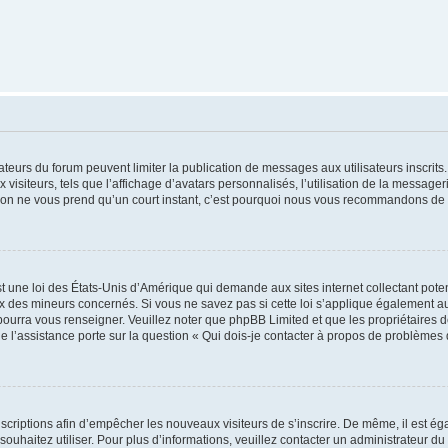
trateurs du forum peuvent limiter la publication de messages aux utilisateurs inscri
visiteurs, tels que l’affichage d’avatars personnalisés, l’utilisation de la messager
ription ne vous prend qu’un court instant, c’est pourquoi nous vous recommandons de l
t une loi des États-Unis d’Amérique qui demande aux sites internet collectant pot
 des mineurs concernés. Si vous ne savez pas si cette loi s’applique également au
 pourra vous renseigner. Veuillez noter que phpBB Limited et que les propriétaires
ue l’assistance porte sur la question « Qui dois-je contacter à propos de problèmes 
inscriptions afin d’empêcher les nouveaux visiteurs de s’inscrire. De même, il est é
s souhaitez utiliser. Pour plus d’informations, veuillez contacter un administrateur du