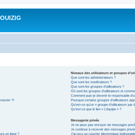
ROUIZIG
Niveaux des utilisateurs et groupes d’uti
Que sont les administrateurs ?
Que sont les modérateurs ?
Que sont les groupes d’utilisateurs ?
Où sont les groupes d’utilisateurs et commen
Comment puis-je devenir le responsable d’un
nnecter ?!
Pourquoi certains groupes d’utilisateurs app
Qu’est-ce qu’un « groupe d’utilisateurs par 
Qu’est-ce que le lien « L’équipe » ?
Messagerie privée
Je ne peux pas envoyer de messages privé
Je continue à recevoir des messages privés 
urs en ligne ?
J’ai reçu un courrier électronique indésirabl