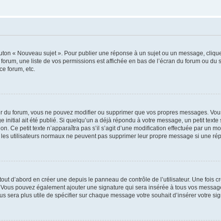
outon « Nouveau sujet ». Pour publier une réponse à un sujet ou un message, cliqu
 forum, une liste de vos permissions est affichée en bas de l’écran du forum ou du
ce forum, etc.
r du forum, vous ne pouvez modifier ou supprimer que vos propres messages. Vou
 initial ait été publié. Si quelqu’un a déjà répondu à votre message, un petit text
ion. Ce petit texte n’apparaîtra pas s’il s’agit d’une modification effectuée par un 
ue les utilisateurs normaux ne peuvent pas supprimer leur propre message si une ré
ut d’abord en créer une depuis le panneau de contrôle de l’utilisateur. Une fois c
ure. Vous pouvez également ajouter une signature qui sera insérée à tous vos mess
 vous sera plus utile de spécifier sur chaque message votre souhait d’insérer votre si