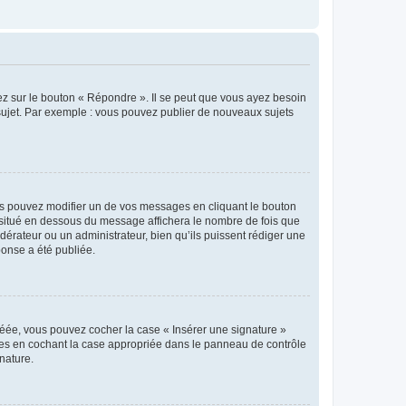
ez sur le bouton « Répondre ». Il se peut que vous ayez besoin
 sujet. Par exemple : vous pouvez publier de nouveaux sujets
s pouvez modifier un de vos messages en cliquant le bouton
e situé en dessous du message affichera le nombre de fois que
modérateur ou un administrateur, bien qu’ils puissent rédiger une
ponse a été publiée.
réée, vous pouvez cocher la case « Insérer une signature »
ages en cochant la case appropriée dans le panneau de contrôle
gnature.