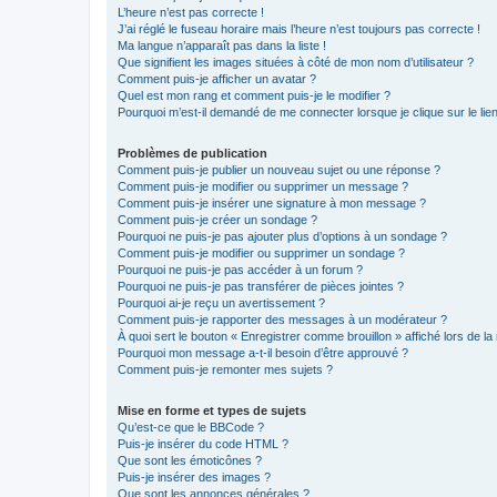
L’heure n’est pas correcte !
J’ai réglé le fuseau horaire mais l’heure n’est toujours pas correcte !
Ma langue n’apparaît pas dans la liste !
Que signifient les images situées à côté de mon nom d’utilisateur ?
Comment puis-je afficher un avatar ?
Quel est mon rang et comment puis-je le modifier ?
Pourquoi m’est-il demandé de me connecter lorsque je clique sur le lien 
Problèmes de publication
Comment puis-je publier un nouveau sujet ou une réponse ?
Comment puis-je modifier ou supprimer un message ?
Comment puis-je insérer une signature à mon message ?
Comment puis-je créer un sondage ?
Pourquoi ne puis-je pas ajouter plus d’options à un sondage ?
Comment puis-je modifier ou supprimer un sondage ?
Pourquoi ne puis-je pas accéder à un forum ?
Pourquoi ne puis-je pas transférer de pièces jointes ?
Pourquoi ai-je reçu un avertissement ?
Comment puis-je rapporter des messages à un modérateur ?
À quoi sert le bouton « Enregistrer comme brouillon » affiché lors de la 
Pourquoi mon message a-t-il besoin d’être approuvé ?
Comment puis-je remonter mes sujets ?
Mise en forme et types de sujets
Qu’est-ce que le BBCode ?
Puis-je insérer du code HTML ?
Que sont les émoticônes ?
Puis-je insérer des images ?
Que sont les annonces générales ?