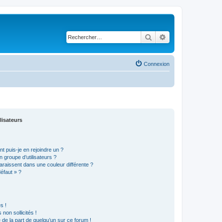
Rechercher
Recherche avancé
Connexion
lisateurs
t puis-je en rejoindre un ?
 groupe d’utilisateurs ?
araissent dans une couleur différente ?
défaut » ?
s !
non sollicités !
e de la part de quelqu’un sur ce forum !