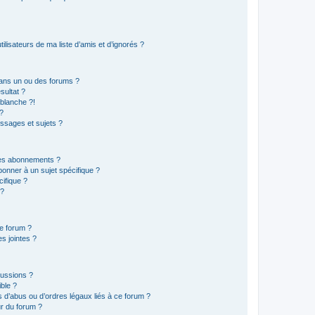
lisateurs de ma liste d’amis et d’ignorés ?
ans un ou des forums ?
sultat ?
blanche ?!
?
ssages et sujets ?
t les abonnements ?
onner à un sujet spécifique ?
ifique ?
 ?
ce forum ?
s jointes ?
cussions ?
ible ?
 d’abus ou d’ordres légaux liés à ce forum ?
r du forum ?