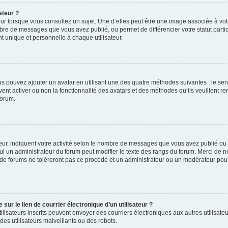
ateur ?
ur lorsque vous consultez un sujet. Une d’elles peut être une image associée à vo
mbre de messages que vous avez publié, ou permet de différencier votre statut parti
 unique et personnelle à chaque utilisateur.
ous pouvez ajouter un avatar en utilisant une des quatre méthodes suivantes : le serv
ent activer ou non la fonctionnalité des avatars et des méthodes qu’ils veuillent ren
forum.
ur, indiquent votre activité selon le nombre de messages que vous avez publié ou id
eul un administrateur du forum peut modifier le texte des rangs du forum. Merci de 
de forums ne toléreront pas ce procédé et un administrateur ou un modérateur pou
ur le lien de courrier électronique d’un utilisateur ?
s utilisateurs inscrits peuvent envoyer des courriers électroniques aux autres utili
es utilisateurs malveillants ou des robots.