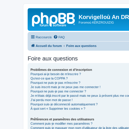
Korvigelloù An D
Foromoù KERZROUIZIG
Raccourcis
FAQ
Accueil du forum
Foire aux questions
Foire aux questions
Problèmes de connexion et d’inscription
Pourquoi ai-je besoin de m’inscrire ?
Qu’est-ce que la COPPA ?
Pourquoi ne puis-je pas m’inscrire ?
Je suis inscrit mais je ne peux pas me connecter !
Pourquoi ne puis-je pas me connecter ?
Je m’étais déjà inscrit par le passé mais ne peux à présent plus me co
J’ai perdu mon mot de passe !
Pourquoi suis-je déconnecté automatiquement ?
À quoi sert « Supprimer les cookies » ?
Préférences et paramètres des utilisateurs
Comment puis-je modifier mes paramètres ?
Comment puis-je masquer mon nom d’utilisateur de la liste des utilisate