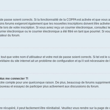
t de passe soient corrects. Si la fonctionnalité de la COPPA est activée et que vous 
ains forums exigeront également que les nouvelles inscriptions doivent être activée
te lors de votre inscription. Si vous aviez reçu un courrier électronique, consultez l
r électronique ou le courrier électronique a été filtré en tant que pourriel. Si vo
rateur du forum.
out que votre nom d’utilisateur et votre mot de passe soient corrects. Si tel est le
iétaire du site internet ait un problème de configuration et qu’il soit nécessaire de l
 plus me connecter ?!
votre compte pour une quelconque raison. De plus, beaucoup de forums suppriment pér
 nouveau et essayez de participer plus activement aux discussions du forum.
 récupéré, il peut facilement être réinitialisé. Veuillez vous rendre sur la page de