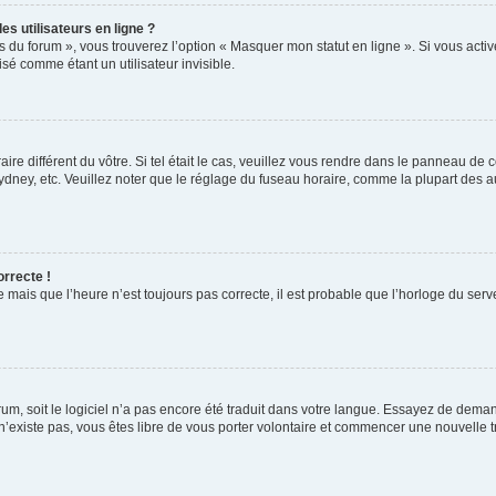
s utilisateurs en ligne ?
s du forum », vous trouverez l’option « Masquer mon statut en ligne ». Si vous activ
é comme étant un utilisateur invisible.
aire différent du vôtre. Si tel était le cas, veuillez vous rendre dans le panneau de co
ey, etc. Veuillez noter que le réglage du fuseau horaire, comme la plupart des autr
orrecte !
 mais que l’heure n’est toujours pas correcte, il est probable que l’horloge du serve
orum, soit le logiciel n’a pas encore été traduit dans votre langue. Essayez de deman
 n’existe pas, vous êtes libre de vous porter volontaire et commencer une nouvelle t