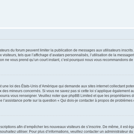
trateurs du forum peuvent limiter la publication de messages aux utilisateurs inscri
visiteurs, tels que l’affichage d’avatars personnalisés, l’utilisation de la messager
ription ne vous prend qu’un court instant, c’est pourquoi nous vous recommandons de l
t une loi des États-Unis d’Amérique qui demande aux sites internet collectant pot
 des mineurs concernés. Si vous ne savez pas si cette loi s’applique également au
 pourra vous renseigner. Veuillez noter que phpBB Limited et que les propriétaires
ue l’assistance porte sur la question « Qui dois-je contacter à propos de problèmes 
inscriptions afin d’empêcher les nouveaux visiteurs de s’inscrire. De même, il est é
s souhaitez utiliser. Pour plus d’informations, veuillez contacter un administrateur du