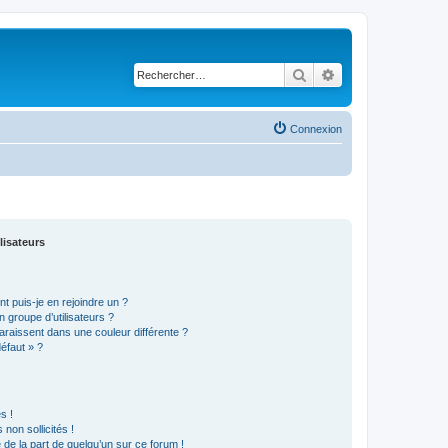
Rechercher
Recherche avancé
Connexion
lisateurs
t puis-je en rejoindre un ?
 groupe d’utilisateurs ?
araissent dans une couleur différente ?
défaut » ?
s !
non sollicités !
e de la part de quelqu’un sur ce forum !