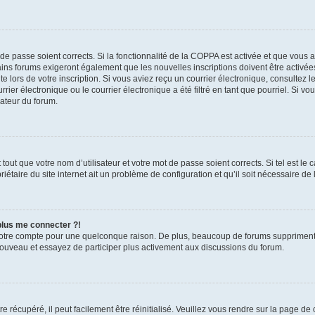
t de passe soient corrects. Si la fonctionnalité de la COPPA est activée et que vous 
ains forums exigeront également que les nouvelles inscriptions doivent être activée
te lors de votre inscription. Si vous aviez reçu un courrier électronique, consultez l
r électronique ou le courrier électronique a été filtré en tant que pourriel. Si vo
rateur du forum.
out que votre nom d’utilisateur et votre mot de passe soient corrects. Si tel est le
iétaire du site internet ait un problème de configuration et qu’il soit nécessaire de l
 plus me connecter ?!
votre compte pour une quelconque raison. De plus, beaucoup de forums suppriment pér
 nouveau et essayez de participer plus activement aux discussions du forum.
 récupéré, il peut facilement être réinitialisé. Veuillez vous rendre sur la page de