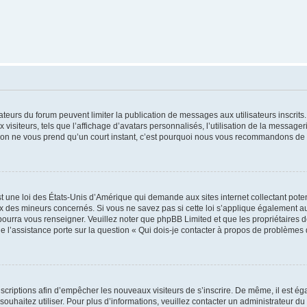
trateurs du forum peuvent limiter la publication de messages aux utilisateurs inscri
visiteurs, tels que l’affichage d’avatars personnalisés, l’utilisation de la messager
ription ne vous prend qu’un court instant, c’est pourquoi nous vous recommandons de l
t une loi des États-Unis d’Amérique qui demande aux sites internet collectant pot
 des mineurs concernés. Si vous ne savez pas si cette loi s’applique également au
 pourra vous renseigner. Veuillez noter que phpBB Limited et que les propriétaires
ue l’assistance porte sur la question « Qui dois-je contacter à propos de problèmes 
inscriptions afin d’empêcher les nouveaux visiteurs de s’inscrire. De même, il est é
s souhaitez utiliser. Pour plus d’informations, veuillez contacter un administrateur du