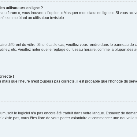
s utilisateurs en ligne ?
s du forum », vous trouverez l’option « Masquer mon statut en ligne ». Si vous activ
é comme étant un utilisateur invisible.
aire différent du vôtre. Si tel était le cas, veuillez vous rendre dans le panneau de co
ey, etc. Veuillez noter que le réglage du fuseau horaire, comme la plupart des autr
orrecte !
 mais que l’heure n’est toujours pas correcte, il est probable que l’horloge du serve
orum, soit le logiciel n’a pas encore été traduit dans votre langue. Essayez de deman
 n’existe pas, vous êtes libre de vous porter volontaire et commencer une nouvelle t