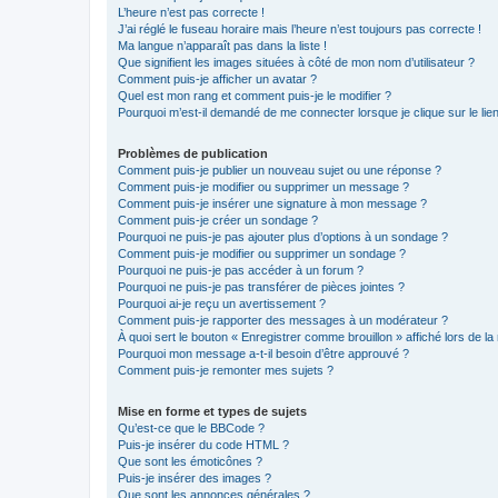
L’heure n’est pas correcte !
J’ai réglé le fuseau horaire mais l’heure n’est toujours pas correcte !
Ma langue n’apparaît pas dans la liste !
Que signifient les images situées à côté de mon nom d’utilisateur ?
Comment puis-je afficher un avatar ?
Quel est mon rang et comment puis-je le modifier ?
Pourquoi m’est-il demandé de me connecter lorsque je clique sur le lien 
Problèmes de publication
Comment puis-je publier un nouveau sujet ou une réponse ?
Comment puis-je modifier ou supprimer un message ?
Comment puis-je insérer une signature à mon message ?
Comment puis-je créer un sondage ?
Pourquoi ne puis-je pas ajouter plus d’options à un sondage ?
Comment puis-je modifier ou supprimer un sondage ?
Pourquoi ne puis-je pas accéder à un forum ?
Pourquoi ne puis-je pas transférer de pièces jointes ?
Pourquoi ai-je reçu un avertissement ?
Comment puis-je rapporter des messages à un modérateur ?
À quoi sert le bouton « Enregistrer comme brouillon » affiché lors de la 
Pourquoi mon message a-t-il besoin d’être approuvé ?
Comment puis-je remonter mes sujets ?
Mise en forme et types de sujets
Qu’est-ce que le BBCode ?
Puis-je insérer du code HTML ?
Que sont les émoticônes ?
Puis-je insérer des images ?
Que sont les annonces générales ?