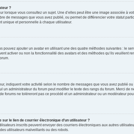
ateur ?
ur lorsque vous consultez un sujet. Une d’elles peut être une image associée à vo
mbre de messages que vous avez publié, ou permet de différencier votre statut parti
 unique et personnelle à chaque utilisateur.
ous pouvez ajouter un avatar en utilisant une des quatre méthodes suivantes : le serv
ent activer ou non la fonctionnalité des avatars et des méthodes qu’ils veuillent ren
forum.
ur, indiquent votre activité selon le nombre de messages que vous avez publié ou id
eul un administrateur du forum peut modifier le texte des rangs du forum. Merci de 
de forums ne toléreront pas ce procédé et un administrateur ou un modérateur pou
ur le lien de courrier électronique d’un utilisateur ?
s utilisateurs inscrits peuvent envoyer des courriers électroniques aux autres utili
es utilisateurs malveillants ou des robots.