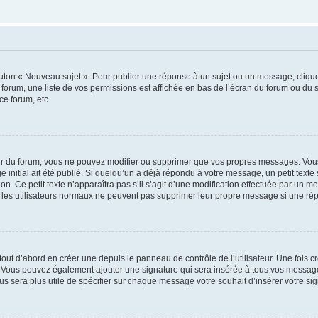
outon « Nouveau sujet ». Pour publier une réponse à un sujet ou un message, cliqu
 forum, une liste de vos permissions est affichée en bas de l’écran du forum ou du
ce forum, etc.
r du forum, vous ne pouvez modifier ou supprimer que vos propres messages. Vou
 initial ait été publié. Si quelqu’un a déjà répondu à votre message, un petit text
ion. Ce petit texte n’apparaîtra pas s’il s’agit d’une modification effectuée par un 
ue les utilisateurs normaux ne peuvent pas supprimer leur propre message si une ré
ut d’abord en créer une depuis le panneau de contrôle de l’utilisateur. Une fois c
ure. Vous pouvez également ajouter une signature qui sera insérée à tous vos mess
 vous sera plus utile de spécifier sur chaque message votre souhait d’insérer votre si