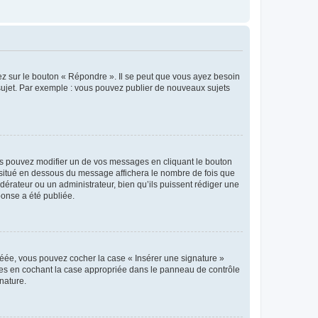
ez sur le bouton « Répondre ». Il se peut que vous ayez besoin
 sujet. Par exemple : vous pouvez publier de nouveaux sujets
s pouvez modifier un de vos messages en cliquant le bouton
e situé en dessous du message affichera le nombre de fois que
modérateur ou un administrateur, bien qu’ils puissent rédiger une
ponse a été publiée.
réée, vous pouvez cocher la case « Insérer une signature »
ages en cochant la case appropriée dans le panneau de contrôle
gnature.