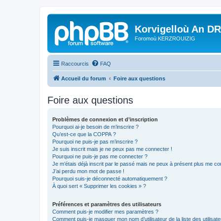
Korvigelloù An D
Foromoù KERZROUIZIG
Raccourcis
FAQ
Accueil du forum
Foire aux questions
Foire aux questions
Problèmes de connexion et d’inscription
Pourquoi ai-je besoin de m’inscrire ?
Qu’est-ce que la COPPA ?
Pourquoi ne puis-je pas m’inscrire ?
Je suis inscrit mais je ne peux pas me connecter !
Pourquoi ne puis-je pas me connecter ?
Je m’étais déjà inscrit par le passé mais ne peux à présent plus me co
J’ai perdu mon mot de passe !
Pourquoi suis-je déconnecté automatiquement ?
À quoi sert « Supprimer les cookies » ?
Préférences et paramètres des utilisateurs
Comment puis-je modifier mes paramètres ?
Comment puis-je masquer mon nom d’utilisateur de la liste des utilisate