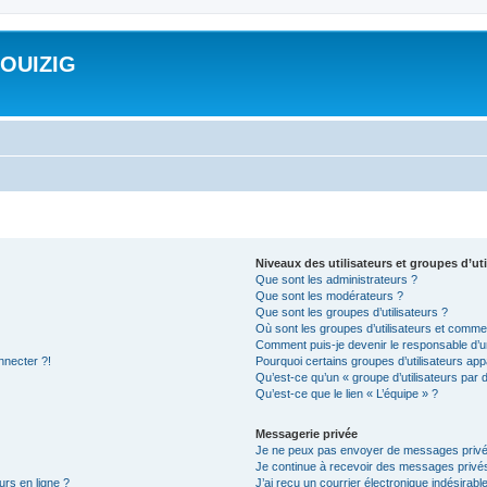
ROUIZIG
Niveaux des utilisateurs et groupes d’uti
Que sont les administrateurs ?
Que sont les modérateurs ?
Que sont les groupes d’utilisateurs ?
Où sont les groupes d’utilisateurs et commen
Comment puis-je devenir le responsable d’un
nnecter ?!
Pourquoi certains groupes d’utilisateurs app
Qu’est-ce qu’un « groupe d’utilisateurs par 
Qu’est-ce que le lien « L’équipe » ?
Messagerie privée
Je ne peux pas envoyer de messages privé
Je continue à recevoir des messages privés 
urs en ligne ?
J’ai reçu un courrier électronique indésirabl