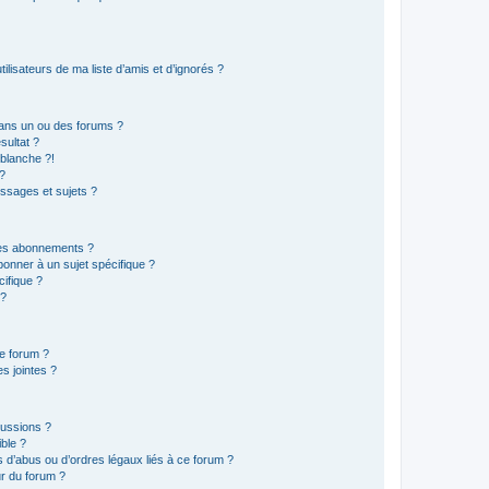
lisateurs de ma liste d’amis et d’ignorés ?
ans un ou des forums ?
sultat ?
blanche ?!
?
ssages et sujets ?
t les abonnements ?
onner à un sujet spécifique ?
ifique ?
 ?
ce forum ?
s jointes ?
cussions ?
ible ?
 d’abus ou d’ordres légaux liés à ce forum ?
r du forum ?