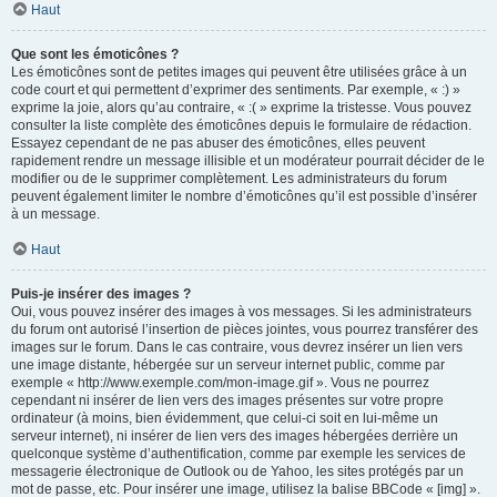
Haut
Que sont les émoticônes ?
Les émoticônes sont de petites images qui peuvent être utilisées grâce à un
code court et qui permettent d’exprimer des sentiments. Par exemple, « :) »
exprime la joie, alors qu’au contraire, « :( » exprime la tristesse. Vous pouvez
consulter la liste complète des émoticônes depuis le formulaire de rédaction.
Essayez cependant de ne pas abuser des émoticônes, elles peuvent
rapidement rendre un message illisible et un modérateur pourrait décider de le
modifier ou de le supprimer complètement. Les administrateurs du forum
peuvent également limiter le nombre d’émoticônes qu’il est possible d’insérer
à un message.
Haut
Puis-je insérer des images ?
Oui, vous pouvez insérer des images à vos messages. Si les administrateurs
du forum ont autorisé l’insertion de pièces jointes, vous pourrez transférer des
images sur le forum. Dans le cas contraire, vous devrez insérer un lien vers
une image distante, hébergée sur un serveur internet public, comme par
exemple « http://www.exemple.com/mon-image.gif ». Vous ne pourrez
cependant ni insérer de lien vers des images présentes sur votre propre
ordinateur (à moins, bien évidemment, que celui-ci soit en lui-même un
serveur internet), ni insérer de lien vers des images hébergées derrière un
quelconque système d’authentification, comme par exemple les services de
messagerie électronique de Outlook ou de Yahoo, les sites protégés par un
mot de passe, etc. Pour insérer une image, utilisez la balise BBCode « [img] ».