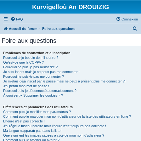
Korvigelloù An DROUIZIG
FAQ
Connexion
R
Accueil du forum
Foire aux questions
e
Foire aux questions
c
h
Problèmes de connexion et d’inscription
Pourquoi ai-je besoin de m’inscrire ?
e
Qu’est-ce que la COPPA ?
r
Pourquoi ne puis-je pas m’inscrire ?
Je suis inscrit mais je ne peux pas me connecter !
c
Pourquoi ne puis-je pas me connecter ?
Je m’étais déjà inscrit par le passé mais ne peux à présent plus me connecter ?!
h
J’ai perdu mon mot de passe !
e
Pourquoi suis-je déconnecté automatiquement ?
À quoi sert « Supprimer les cookies » ?
r
Préférences et paramètres des utilisateurs
Comment puis-je modifier mes paramètres ?
Comment puis-je masquer mon nom d’utilisateur de la liste des utilisateurs en ligne ?
L’heure n’est pas correcte !
J’ai réglé le fuseau horaire mais l’heure n’est toujours pas correcte !
Ma langue n’apparaît pas dans la liste !
Que signifient les images situées à côté de mon nom d’utilisateur ?
Comment puis-je afficher un avatar ?