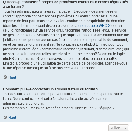
Qui dois-je contacter à propos de problèmes d’abus ou d’ordres légaux liés
à ce forum ?
Tous les administrateurs listés sur la page « L’équipe » devraient être un
contact approprié concernant ces problèmes. Si vous n’obtenez aucune
réponse de leur part, vous devriez alors contacter le propriétaire du domaine
(dont les informations sont disponibles grâce à
une requête WHOIS
), ou, si
celui-ci fonctionne sur un service gratuit (comme Yahoo, Free, etc.), le service
de gestion des abus. Veuillez noter que phpBB Limited n’a absolument aucune
juridiction et ne peut en aucun cas être tenu comme responsable de comment,
où et par qui ce forum est utilisé. Ne contactez pas phpBB Limited pour tout
problème d’ordre légal (commentaire incessant, insultant, diffamatoire, etc.) qui
ne sont pas directement reliés avec le site internet de phpBB.com ou le logiciel
phpBB en lui-même. Si vous envoyez un courrier électronique à phpBB
Limited à propos d’une utilisation de tierce partie de ce logiciel, attendez-vous
à une réponse laconique ou à ne pas recevoir de réponse.
Haut
Comment puis-je contacter un administrateur du forum ?
Tous les utilisateurs du forum peuvent utiliser le formulaire disponible sur le
lien « Nous contacter » si cette fonctionnalité a été activée par les
administrateurs du forum.
Les membres du forum peuvent également utiliser le lien « L’équipe ».
Haut
Aller