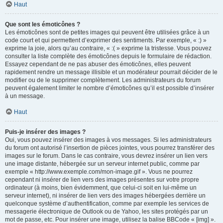
Haut
Que sont les émoticônes ?
Les émoticônes sont de petites images qui peuvent être utilisées grâce à un
code court et qui permettent d’exprimer des sentiments. Par exemple, « :) »
exprime la joie, alors qu’au contraire, « :( » exprime la tristesse. Vous pouvez
consulter la liste complète des émoticônes depuis le formulaire de rédaction.
Essayez cependant de ne pas abuser des émoticônes, elles peuvent
rapidement rendre un message illisible et un modérateur pourrait décider de le
modifier ou de le supprimer complètement. Les administrateurs du forum
peuvent également limiter le nombre d’émoticônes qu’il est possible d’insérer
à un message.
Haut
Puis-je insérer des images ?
Oui, vous pouvez insérer des images à vos messages. Si les administrateurs
du forum ont autorisé l’insertion de pièces jointes, vous pourrez transférer des
images sur le forum. Dans le cas contraire, vous devrez insérer un lien vers
une image distante, hébergée sur un serveur internet public, comme par
exemple « http://www.exemple.com/mon-image.gif ». Vous ne pourrez
cependant ni insérer de lien vers des images présentes sur votre propre
ordinateur (à moins, bien évidemment, que celui-ci soit en lui-même un
serveur internet), ni insérer de lien vers des images hébergées derrière un
quelconque système d’authentification, comme par exemple les services de
messagerie électronique de Outlook ou de Yahoo, les sites protégés par un
mot de passe, etc. Pour insérer une image, utilisez la balise BBCode « [img] ».