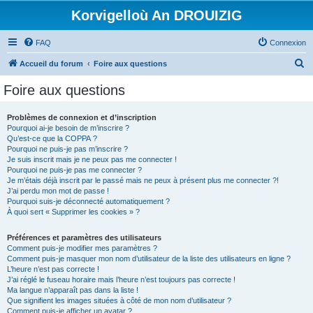
Korvigelloù An DROUIZIG
FAQ
Connexion
R
Accueil du forum
Foire aux questions
e
Foire aux questions
c
h
Problèmes de connexion et d’inscription
Pourquoi ai-je besoin de m’inscrire ?
e
Qu’est-ce que la COPPA ?
r
Pourquoi ne puis-je pas m’inscrire ?
Je suis inscrit mais je ne peux pas me connecter !
c
Pourquoi ne puis-je pas me connecter ?
Je m’étais déjà inscrit par le passé mais ne peux à présent plus me connecter ?!
h
J’ai perdu mon mot de passe !
e
Pourquoi suis-je déconnecté automatiquement ?
À quoi sert « Supprimer les cookies » ?
r
Préférences et paramètres des utilisateurs
Comment puis-je modifier mes paramètres ?
Comment puis-je masquer mon nom d’utilisateur de la liste des utilisateurs en ligne ?
L’heure n’est pas correcte !
J’ai réglé le fuseau horaire mais l’heure n’est toujours pas correcte !
Ma langue n’apparaît pas dans la liste !
Que signifient les images situées à côté de mon nom d’utilisateur ?
Comment puis-je afficher un avatar ?