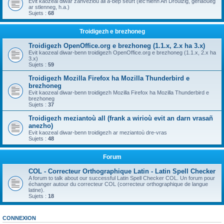
Evit kaozeal diwar zanvezioù all a-bep seurt (lec'hienn An Drouizig, geriaoueg
ar stlenneg, h.a.)
Sujets :
68
Troidigezh e brezhoneg
Troidigezh OpenOffice.org e brezhoneg (1.1.x, 2.x ha 3.x)
Evit kaozeal diwar-benn troidigezh OpenOffice.org e brezhoneg (1.1.x, 2.x ha
3.x)
Sujets :
59
Troidigezh Mozilla Firefox ha Mozilla Thunderbird e
brezhoneg
Evit kaozeal diwar-benn troidigezh Mozilla Firefox ha Mozilla Thunderbird e
brezhoneg
Sujets :
37
Troidigezh meziantoù all (frank a wirioù evit an darn vrasañ
anezho)
Evit kaozeal diwar-benn troidigezh ar meziantoù dre-vras
Sujets :
48
Forum
COL - Correcteur Orthographique Latin - Latin Spell Checker
A forum to talk about our successful Latin Spell Checker COL. Un forum pour
échanger autour du correcteur COL (correcteur orthographique de langue
latine).
Sujets :
18
CONNEXION