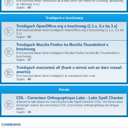
Evit kaozeal diwar zanvezioù all a-bep seurt (lec'hienn An Drouizig, geriaoueg
ar stlenneg, h.a.)
Sujets :
68
Troidigezh e brezhoneg
Troidigezh OpenOffice.org e brezhoneg (1.1.x, 2.x ha 3.x)
Evit kaozeal diwar-benn troidigezh OpenOffice.org e brezhoneg (1.1.x, 2.x ha
3.x)
Sujets :
59
Troidigezh Mozilla Firefox ha Mozilla Thunderbird e
brezhoneg
Evit kaozeal diwar-benn troidigezh Mozilla Firefox ha Mozilla Thunderbird e
brezhoneg
Sujets :
37
Troidigezh meziantoù all (frank a wirioù evit an darn vrasañ
anezho)
Evit kaozeal diwar-benn troidigezh ar meziantoù dre-vras
Sujets :
48
Forum
COL - Correcteur Orthographique Latin - Latin Spell Checker
A forum to talk about our successful Latin Spell Checker COL. Un forum pour
échanger autour du correcteur COL (correcteur orthographique de langue
latine).
Sujets :
18
CONNEXION