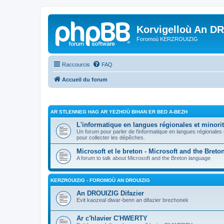
Korvigelloù An D
Foromoù KERZROUIZIG
Raccourcis
FAQ
Accueil du forum
AR STLENNEG HAG AR YEZHOÙ BIHAN ER BED A-BEZH
L'informatique en langues régionales et minorit
Un forum pour parler de l'informatique en langues régionales
pour collecter les dépêches.
Microsoft et le breton - Microsoft and the Bret
A forum to talk about Microsoft and the Breton language
KERZROUIZIG - FOROMOÙ AN DROUIZIG
An DROUIZIG Difazier
Evit kaozeal diwar-benn an difazier brezhonek
Ar c'hlavier C'HWERTY