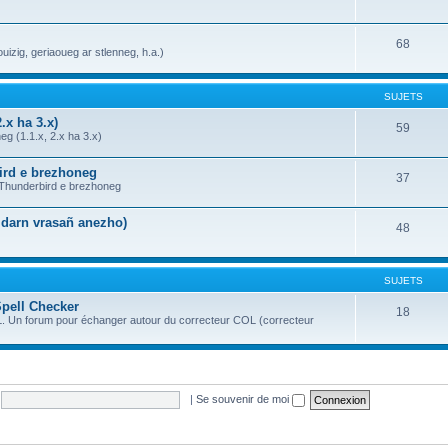
68
uizig, geriaoueg ar stlenneg, h.a.)
SUJETS
.x ha 3.x)
59
g (1.1.x, 2.x ha 3.x)
bird e brezhoneg
37
a Thunderbird e brezhoneg
n darn vrasañ anezho)
48
SUJETS
Spell Checker
18
OL. Un forum pour échanger autour du correcteur COL (correcteur
|
Se souvenir de moi