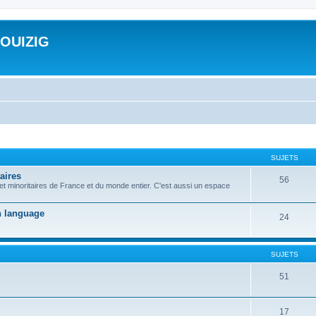
ROUIZIG
SUJETS
aires
56
 et minoritaires de France et du monde entier. C'est aussi un espace
on language
24
SUJETS
51
17