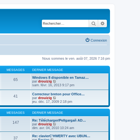
Rechercher
Recherche avancé
Connexion
Nous sommes le ven. août 07, 2026 7:16 pm
MESSAGES
DERNIER MESSAGE
Windows 8 disponible en Tamaz…
65
C
par
drouizig
o
sam. févr. 16, 2013 9:17 pm
n
s
Correcteur breton pour Office…
41
u
C
par
drouizig
l
o
jeu. déc. 17, 2009 2:18 pm
t
n
e
s
r
u
MESSAGES
DERNIER MESSAGE
l
l
e
t
Re: Télécharger/Pellgargañ AD…
147
d
e
C
par
drouizig
e
r
o
dim. avr. 04, 2010 10:24 am
r
l
n
n
e
s
Re: clavierC'HWERTY avec UBUN…
i
37
d
u
C
par
Bastian