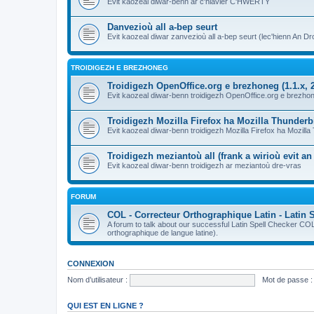
Evit kaozeal diwar-benn ar c'hlavier C'HWERTY
Danvezioù all a-bep seurt
Evit kaozeal diwar zanvezioù all a-bep seurt (lec'hienn An Dro
TROIDIGEZH E BREZHONEG
Troidigezh OpenOffice.org e brezhoneg (1.1.x, 2
Evit kaozeal diwar-benn troidigezh OpenOffice.org e brezhone
Troidigezh Mozilla Firefox ha Mozilla Thunder
Evit kaozeal diwar-benn troidigezh Mozilla Firefox ha Mozill
Troidigezh meziantoù all (frank a wirioù evit a
Evit kaozeal diwar-benn troidigezh ar meziantoù dre-vras
FORUM
COL - Correcteur Orthographique Latin - Latin 
A forum to talk about our successful Latin Spell Checker C
orthographique de langue latine).
CONNEXION
Nom d’utilisateur :
Mot de passe :
QUI EST EN LIGNE ?