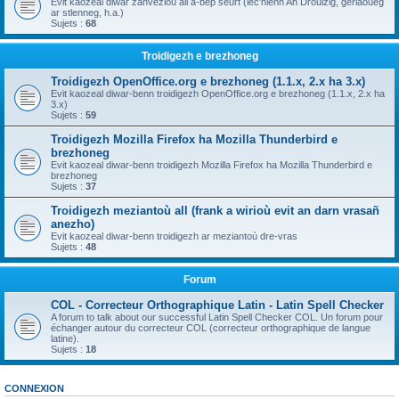
Evit kaozeal diwar zanvezioù all a-bep seurt (lec'hienn An Drouizig, geriaoueg
ar stlenneg, h.a.)
Sujets :
68
Troidigezh e brezhoneg
Troidigezh OpenOffice.org e brezhoneg (1.1.x, 2.x ha 3.x)
Evit kaozeal diwar-benn troidigezh OpenOffice.org e brezhoneg (1.1.x, 2.x ha
3.x)
Sujets :
59
Troidigezh Mozilla Firefox ha Mozilla Thunderbird e
brezhoneg
Evit kaozeal diwar-benn troidigezh Mozilla Firefox ha Mozilla Thunderbird e
brezhoneg
Sujets :
37
Troidigezh meziantoù all (frank a wirioù evit an darn vrasañ
anezho)
Evit kaozeal diwar-benn troidigezh ar meziantoù dre-vras
Sujets :
48
Forum
COL - Correcteur Orthographique Latin - Latin Spell Checker
A forum to talk about our successful Latin Spell Checker COL. Un forum pour
échanger autour du correcteur COL (correcteur orthographique de langue
latine).
Sujets :
18
CONNEXION