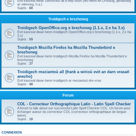
Evit kaozeal diwar zanvezioù all a-bep seurt (lec'hienn An Drouizig, geriaoueg
ar stlenneg, h.a.)
Sujets :
68
Troidigezh e brezhoneg
Troidigezh OpenOffice.org e brezhoneg (1.1.x, 2.x ha 3.x)
Evit kaozeal diwar-benn troidigezh OpenOffice.org e brezhoneg (1.1.x, 2.x ha
3.x)
Sujets :
59
Troidigezh Mozilla Firefox ha Mozilla Thunderbird e
brezhoneg
Evit kaozeal diwar-benn troidigezh Mozilla Firefox ha Mozilla Thunderbird e
brezhoneg
Sujets :
37
Troidigezh meziantoù all (frank a wirioù evit an darn vrasañ
anezho)
Evit kaozeal diwar-benn troidigezh ar meziantoù dre-vras
Sujets :
48
Forum
COL - Correcteur Orthographique Latin - Latin Spell Checker
A forum to talk about our successful Latin Spell Checker COL. Un forum pour
échanger autour du correcteur COL (correcteur orthographique de langue
latine).
Sujets :
18
CONNEXION