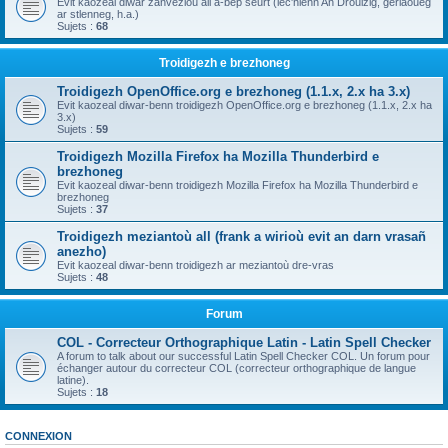
Evit kaozeal diwar zanvezioù all a-bep seurt (lec'hienn An Drouizig, geriaoueg
ar stlenneg, h.a.)
Sujets :
68
Troidigezh e brezhoneg
Troidigezh OpenOffice.org e brezhoneg (1.1.x, 2.x ha 3.x)
Evit kaozeal diwar-benn troidigezh OpenOffice.org e brezhoneg (1.1.x, 2.x ha
3.x)
Sujets :
59
Troidigezh Mozilla Firefox ha Mozilla Thunderbird e
brezhoneg
Evit kaozeal diwar-benn troidigezh Mozilla Firefox ha Mozilla Thunderbird e
brezhoneg
Sujets :
37
Troidigezh meziantoù all (frank a wirioù evit an darn vrasañ
anezho)
Evit kaozeal diwar-benn troidigezh ar meziantoù dre-vras
Sujets :
48
Forum
COL - Correcteur Orthographique Latin - Latin Spell Checker
A forum to talk about our successful Latin Spell Checker COL. Un forum pour
échanger autour du correcteur COL (correcteur orthographique de langue
latine).
Sujets :
18
CONNEXION