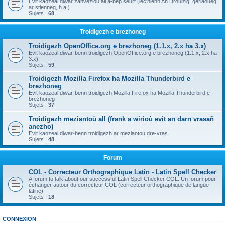
Evit kaozeal diwar zanvezioù all a-bep seurt (lec'hienn An Drouizig, geriaoueg
ar stlenneg, h.a.)
Sujets :
68
Troidigezh e brezhoneg
Troidigezh OpenOffice.org e brezhoneg (1.1.x, 2.x ha 3.x)
Evit kaozeal diwar-benn troidigezh OpenOffice.org e brezhoneg (1.1.x, 2.x ha
3.x)
Sujets :
59
Troidigezh Mozilla Firefox ha Mozilla Thunderbird e
brezhoneg
Evit kaozeal diwar-benn troidigezh Mozilla Firefox ha Mozilla Thunderbird e
brezhoneg
Sujets :
37
Troidigezh meziantoù all (frank a wirioù evit an darn vrasañ
anezho)
Evit kaozeal diwar-benn troidigezh ar meziantoù dre-vras
Sujets :
48
Forum
COL - Correcteur Orthographique Latin - Latin Spell Checker
A forum to talk about our successful Latin Spell Checker COL. Un forum pour
échanger autour du correcteur COL (correcteur orthographique de langue
latine).
Sujets :
18
CONNEXION