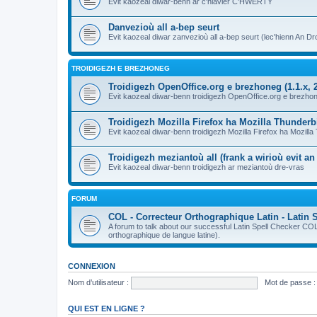
Evit kaozeal diwar-benn ar c'hlavier C'HWERTY
Danvezioù all a-bep seurt
Evit kaozeal diwar zanvezioù all a-bep seurt (lec'hienn An Dro
TROIDIGEZH E BREZHONEG
Troidigezh OpenOffice.org e brezhoneg (1.1.x, 2
Evit kaozeal diwar-benn troidigezh OpenOffice.org e brezhone
Troidigezh Mozilla Firefox ha Mozilla Thunder
Evit kaozeal diwar-benn troidigezh Mozilla Firefox ha Mozill
Troidigezh meziantoù all (frank a wirioù evit a
Evit kaozeal diwar-benn troidigezh ar meziantoù dre-vras
FORUM
COL - Correcteur Orthographique Latin - Latin 
A forum to talk about our successful Latin Spell Checker C
orthographique de langue latine).
CONNEXION
Nom d’utilisateur :
Mot de passe :
QUI EST EN LIGNE ?