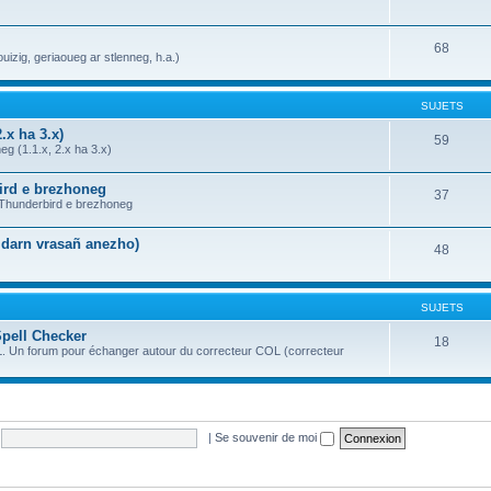
68
uizig, geriaoueg ar stlenneg, h.a.)
SUJETS
.x ha 3.x)
59
g (1.1.x, 2.x ha 3.x)
bird e brezhoneg
37
a Thunderbird e brezhoneg
n darn vrasañ anezho)
48
SUJETS
Spell Checker
18
OL. Un forum pour échanger autour du correcteur COL (correcteur
|
Se souvenir de moi