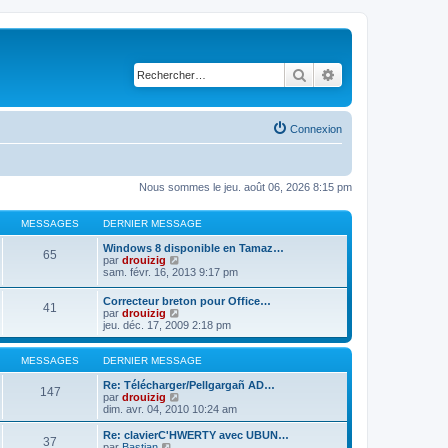
Rechercher
Recherche avancé
Connexion
Nous sommes le jeu. août 06, 2026 8:15 pm
MESSAGES
DERNIER MESSAGE
Windows 8 disponible en Tamaz…
65
C
par
drouizig
o
sam. févr. 16, 2013 9:17 pm
n
s
Correcteur breton pour Office…
41
u
C
par
drouizig
l
o
jeu. déc. 17, 2009 2:18 pm
t
n
e
s
r
u
MESSAGES
DERNIER MESSAGE
l
l
e
t
Re: Télécharger/Pellgargañ AD…
147
d
e
C
par
drouizig
e
r
o
dim. avr. 04, 2010 10:24 am
r
l
n
n
e
s
Re: clavierC'HWERTY avec UBUN…
i
37
d
u
C
par
Bastian