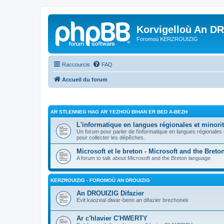
Korvigelloù An D
Foromoù KERZROUIZIG
Raccourcis
FAQ
Accueil du forum
AR STLENNEG HAG AR YEZHOÙ BIHAN ER BED A-BEZH
L'informatique en langues régionales et minorit
Un forum pour parler de l'informatique en langues régionales
pour collecter les dépêches.
Microsoft et le breton - Microsoft and the Bret
A forum to talk about Microsoft and the Breton language
KERZROUIZIG - FOROMOÙ AN DROUIZIG
An DROUIZIG Difazier
Evit kaozeal diwar-benn an difazier brezhonek
Ar c'hlavier C'HWERTY