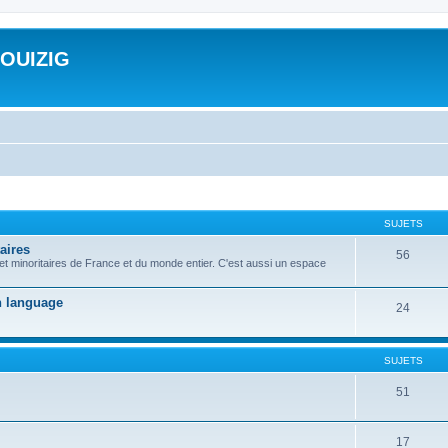
ROUIZIG
SUJETS
aires
56
 et minoritaires de France et du monde entier. C'est aussi un espace
on language
24
SUJETS
51
17