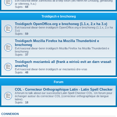
Evit kaozeal diwar zanvezioù all a-bep seurt (lec'hienn An Drouizig, geriaoueg
ar stlenneg, h.a.)
Sujets :
68
Troidigezh e brezhoneg
Troidigezh OpenOffice.org e brezhoneg (1.1.x, 2.x ha 3.x)
Evit kaozeal diwar-benn troidigezh OpenOffice.org e brezhoneg (1.1.x, 2.x ha
3.x)
Sujets :
59
Troidigezh Mozilla Firefox ha Mozilla Thunderbird e
brezhoneg
Evit kaozeal diwar-benn troidigezh Mozilla Firefox ha Mozilla Thunderbird e
brezhoneg
Sujets :
37
Troidigezh meziantoù all (frank a wirioù evit an darn vrasañ
anezho)
Evit kaozeal diwar-benn troidigezh ar meziantoù dre-vras
Sujets :
48
Forum
COL - Correcteur Orthographique Latin - Latin Spell Checker
A forum to talk about our successful Latin Spell Checker COL. Un forum pour
échanger autour du correcteur COL (correcteur orthographique de langue
latine).
Sujets :
18
CONNEXION