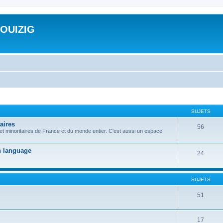
ROUIZIG
SUJETS
aires
56
 et minoritaires de France et du monde entier. C'est aussi un espace
on language
24
SUJETS
51
17