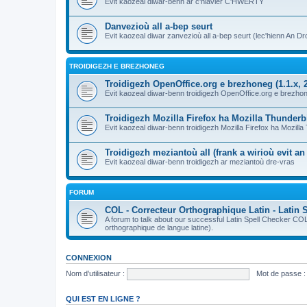
Evit kaozeal diwar-benn ar c'hlavier C'HWERTY
Danvezioù all a-bep seurt
Evit kaozeal diwar zanvezioù all a-bep seurt (lec'hienn An Dro
TROIDIGEZH E BREZHONEG
Troidigezh OpenOffice.org e brezhoneg (1.1.x, 2
Evit kaozeal diwar-benn troidigezh OpenOffice.org e brezhone
Troidigezh Mozilla Firefox ha Mozilla Thunder
Evit kaozeal diwar-benn troidigezh Mozilla Firefox ha Mozill
Troidigezh meziantoù all (frank a wirioù evit a
Evit kaozeal diwar-benn troidigezh ar meziantoù dre-vras
FORUM
COL - Correcteur Orthographique Latin - Latin 
A forum to talk about our successful Latin Spell Checker C
orthographique de langue latine).
CONNEXION
Nom d’utilisateur :
Mot de passe :
QUI EST EN LIGNE ?