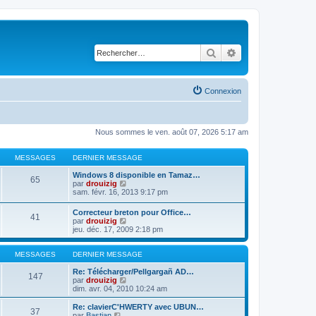
Rechercher
Recherche avancé
Connexion
Nous sommes le ven. août 07, 2026 5:17 am
MESSAGES
DERNIER MESSAGE
Windows 8 disponible en Tamaz…
65
C
par
drouizig
o
sam. févr. 16, 2013 9:17 pm
n
s
Correcteur breton pour Office…
41
u
C
par
drouizig
l
o
jeu. déc. 17, 2009 2:18 pm
t
n
e
s
r
u
MESSAGES
DERNIER MESSAGE
l
l
e
t
Re: Télécharger/Pellgargañ AD…
147
d
e
C
par
drouizig
e
r
o
dim. avr. 04, 2010 10:24 am
r
l
n
n
e
s
Re: clavierC'HWERTY avec UBUN…
i
37
d
u
C
par
Bastian