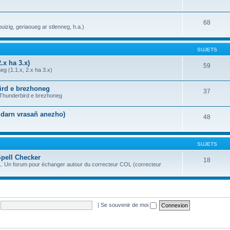
68
uizig, geriaoueg ar stlenneg, h.a.)
SUJETS
.x ha 3.x)
59
g (1.1.x, 2.x ha 3.x)
bird e brezhoneg
37
a Thunderbird e brezhoneg
n darn vrasañ anezho)
48
SUJETS
Spell Checker
18
OL. Un forum pour échanger autour du correcteur COL (correcteur
|
Se souvenir de moi