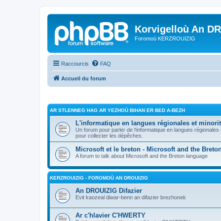
Korvigelloù An D
Foromoù KERZROUIZIG
Raccourcis
FAQ
Accueil du forum
AR STLENNEG HAG AR YEZHOÙ BIHAN ER BED A-BEZH
L'informatique en langues régionales et minorit
Un forum pour parler de l'informatique en langues régionales
pour collecter les dépêches.
Microsoft et le breton - Microsoft and the Bret
A forum to talk about Microsoft and the Breton language
KERZROUIZIG - FOROMOÙ AN DROUIZIG
An DROUIZIG Difazier
Evit kaozeal diwar-benn an difazier brezhonek
Ar c'hlavier C'HWERTY