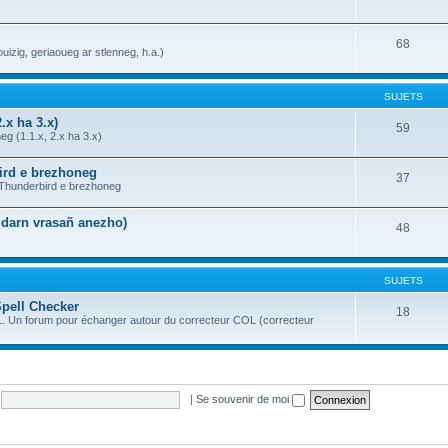
68
uizig, geriaoueg ar stlenneg, h.a.)
SUJETS
.x ha 3.x)
59
g (1.1.x, 2.x ha 3.x)
bird e brezhoneg
37
a Thunderbird e brezhoneg
n darn vrasañ anezho)
48
SUJETS
Spell Checker
18
OL. Un forum pour échanger autour du correcteur COL (correcteur
|
Se souvenir de moi