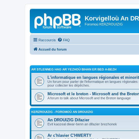
Korvigelloù An D
Foromoù KERZROUIZIG
Raccourcis
FAQ
Accueil du forum
AR STLENNEG HAG AR YEZHOÙ BIHAN ER BED A-BEZH
L'informatique en langues régionales et minorit
Un forum pour parler de l'informatique en langues régionales
pour collecter les dépêches.
Microsoft et le breton - Microsoft and the Bret
A forum to talk about Microsoft and the Breton language
KERZROUIZIG - FOROMOÙ AN DROUIZIG
An DROUIZIG Difazier
Evit kaozeal diwar-benn an difazier brezhonek
Ar c'hlavier C'HWERTY