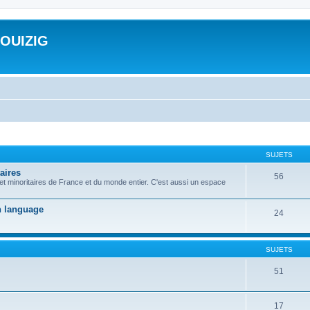
ROUIZIG
SUJETS
aires
56
 et minoritaires de France et du monde entier. C'est aussi un espace
on language
24
SUJETS
51
17