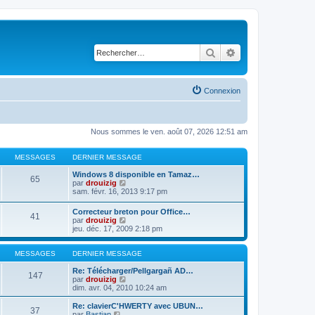
Rechercher
Recherche avancé
Connexion
Nous sommes le ven. août 07, 2026 12:51 am
MESSAGES
DERNIER MESSAGE
Windows 8 disponible en Tamaz…
65
C
par
drouizig
o
sam. févr. 16, 2013 9:17 pm
n
s
Correcteur breton pour Office…
41
u
C
par
drouizig
l
o
jeu. déc. 17, 2009 2:18 pm
t
n
e
s
r
u
MESSAGES
DERNIER MESSAGE
l
l
e
t
Re: Télécharger/Pellgargañ AD…
147
d
e
C
par
drouizig
e
r
o
dim. avr. 04, 2010 10:24 am
r
l
n
n
e
s
Re: clavierC'HWERTY avec UBUN…
i
37
d
u
C
par
Bastian