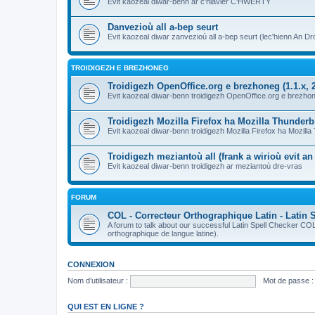
Evit kaozeal diwar-benn ar c'hlavier C'HWERTY
Danvezioù all a-bep seurt
Evit kaozeal diwar zanvezioù all a-bep seurt (lec'hienn An Dro
TROIDIGEZH E BREZHONEG
Troidigezh OpenOffice.org e brezhoneg (1.1.x, 2
Evit kaozeal diwar-benn troidigezh OpenOffice.org e brezhone
Troidigezh Mozilla Firefox ha Mozilla Thunder
Evit kaozeal diwar-benn troidigezh Mozilla Firefox ha Mozill
Troidigezh meziantoù all (frank a wirioù evit a
Evit kaozeal diwar-benn troidigezh ar meziantoù dre-vras
FORUM
COL - Correcteur Orthographique Latin - Latin 
A forum to talk about our successful Latin Spell Checker C
orthographique de langue latine).
CONNEXION
Nom d’utilisateur :
Mot de passe :
QUI EST EN LIGNE ?