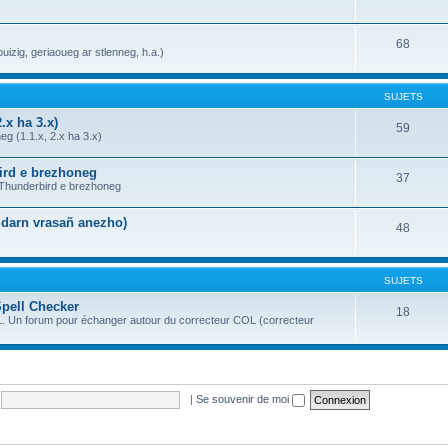
68
uizig, geriaoueg ar stlenneg, h.a.)
SUJETS
.x ha 3.x)
59
g (1.1.x, 2.x ha 3.x)
bird e brezhoneg
37
a Thunderbird e brezhoneg
n darn vrasañ anezho)
48
SUJETS
Spell Checker
18
OL. Un forum pour échanger autour du correcteur COL (correcteur
|
Se souvenir de moi