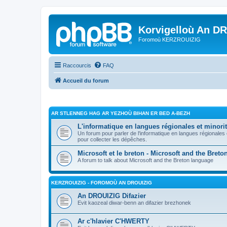
Korvigelloù An D
Foromoù KERZROUIZIG
Raccourcis
FAQ
Accueil du forum
AR STLENNEG HAG AR YEZHOÙ BIHAN ER BED A-BEZH
L'informatique en langues régionales et minorit
Un forum pour parler de l'informatique en langues régionales
pour collecter les dépêches.
Microsoft et le breton - Microsoft and the Bret
A forum to talk about Microsoft and the Breton language
KERZROUIZIG - FOROMOÙ AN DROUIZIG
An DROUIZIG Difazier
Evit kaozeal diwar-benn an difazier brezhonek
Ar c'hlavier C'HWERTY