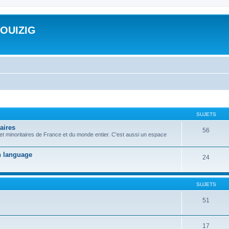
ROUIZIG
SUJETS
aires
56
 et minoritaires de France et du monde entier. C'est aussi un espace
on language
24
SUJETS
51
17