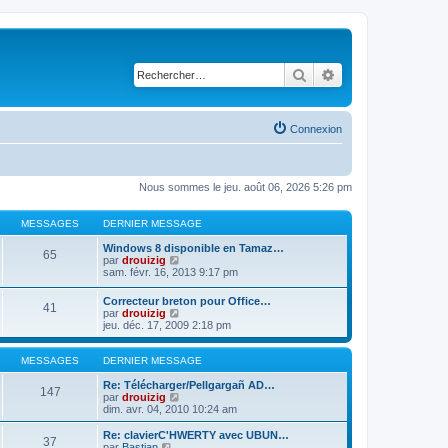
Rechercher
Recherche avancé
Connexion
Nous sommes le jeu. août 06, 2026 5:26 pm
MESSAGES
DERNIER MESSAGE
Windows 8 disponible en Tamaz…
65
C
par
drouizig
o
sam. févr. 16, 2013 9:17 pm
n
s
Correcteur breton pour Office…
41
u
C
par
drouizig
l
o
jeu. déc. 17, 2009 2:18 pm
t
n
e
s
r
u
MESSAGES
DERNIER MESSAGE
l
l
e
t
Re: Télécharger/Pellgargañ AD…
147
d
e
C
par
drouizig
e
r
o
dim. avr. 04, 2010 10:24 am
r
l
n
n
e
s
Re: clavierC'HWERTY avec UBUN…
i
37
d
u
C
par
Bastian