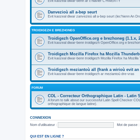
Evit kaozeal diwar-benn ar c'hlavier C'HWERTY
Danvezioù all a-bep seurt
Evit kaozeal diwar zanvezioù all a-bep seurt (lec'hienn An Dro
TROIDIGEZH E BREZHONEG
Troidigezh OpenOffice.org e brezhoneg (1.1.x, 2
Evit kaozeal diwar-benn troidigezh OpenOffice.org e brezhone
Troidigezh Mozilla Firefox ha Mozilla Thunder
Evit kaozeal diwar-benn troidigezh Mozilla Firefox ha Mozill
Troidigezh meziantoù all (frank a wirioù evit a
Evit kaozeal diwar-benn troidigezh ar meziantoù dre-vras
FORUM
COL - Correcteur Orthographique Latin - Latin 
A forum to talk about our successful Latin Spell Checker C
orthographique de langue latine).
CONNEXION
Nom d’utilisateur :
Mot de passe :
QUI EST EN LIGNE ?