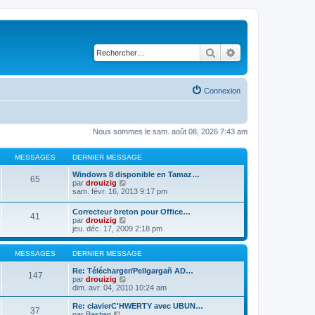
Rechercher
Recherche avancé
Connexion
Nous sommes le sam. août 08, 2026 7:43 am
MESSAGES
DERNIER MESSAGE
Windows 8 disponible en Tamaz…
65
C
par
drouizig
o
sam. févr. 16, 2013 9:17 pm
n
s
Correcteur breton pour Office…
41
u
C
par
drouizig
l
o
jeu. déc. 17, 2009 2:18 pm
t
n
e
s
r
u
MESSAGES
DERNIER MESSAGE
l
l
e
t
Re: Télécharger/Pellgargañ AD…
147
d
e
C
par
drouizig
e
r
o
dim. avr. 04, 2010 10:24 am
r
l
n
n
e
s
Re: clavierC'HWERTY avec UBUN…
i
37
d
u
C
par
Bastian