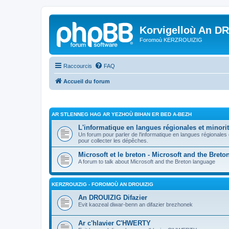
Korvigelloù An D
Foromoù KERZROUIZIG
Raccourcis
FAQ
Accueil du forum
AR STLENNEG HAG AR YEZHOÙ BIHAN ER BED A-BEZH
L'informatique en langues régionales et minorit
Un forum pour parler de l'informatique en langues régionales
pour collecter les dépêches.
Microsoft et le breton - Microsoft and the Bret
A forum to talk about Microsoft and the Breton language
KERZROUIZIG - FOROMOÙ AN DROUIZIG
An DROUIZIG Difazier
Evit kaozeal diwar-benn an difazier brezhonek
Ar c'hlavier C'HWERTY