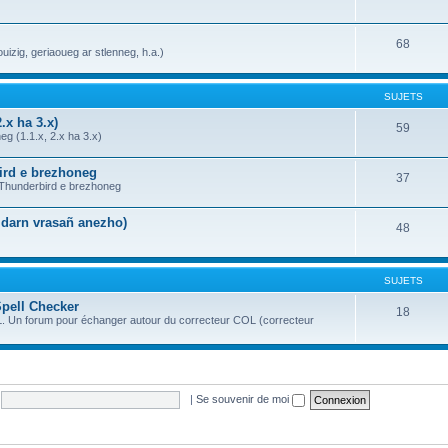
68
uizig, geriaoueg ar stlenneg, h.a.)
SUJETS
.x ha 3.x)
59
g (1.1.x, 2.x ha 3.x)
bird e brezhoneg
37
a Thunderbird e brezhoneg
n darn vrasañ anezho)
48
SUJETS
Spell Checker
18
OL. Un forum pour échanger autour du correcteur COL (correcteur
|
Se souvenir de moi