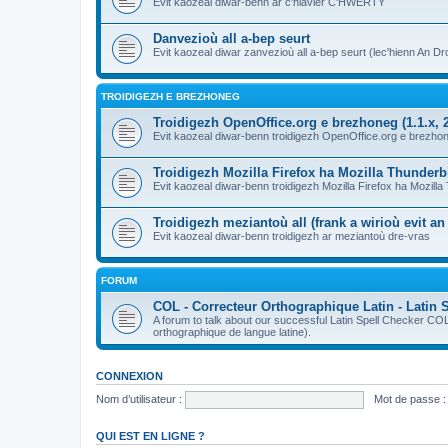
Evit kaozeal diwar-benn ar c'hlavier C'HWERTY
Danvezioù all a-bep seurt
Evit kaozeal diwar zanvezioù all a-bep seurt (lec'hienn An Dro
TROIDIGEZH E BREZHONEG
Troidigezh OpenOffice.org e brezhoneg (1.1.x, 2
Evit kaozeal diwar-benn troidigezh OpenOffice.org e brezhone
Troidigezh Mozilla Firefox ha Mozilla Thunder
Evit kaozeal diwar-benn troidigezh Mozilla Firefox ha Mozill
Troidigezh meziantoù all (frank a wirioù evit a
Evit kaozeal diwar-benn troidigezh ar meziantoù dre-vras
FORUM
COL - Correcteur Orthographique Latin - Latin 
A forum to talk about our successful Latin Spell Checker C
orthographique de langue latine).
CONNEXION
Nom d’utilisateur :
Mot de passe :
QUI EST EN LIGNE ?