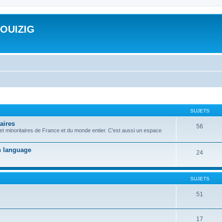
ROUIZIG
SUJETS
aires
56
 et minoritaires de France et du monde entier. C'est aussi un espace
on language
24
SUJETS
51
17