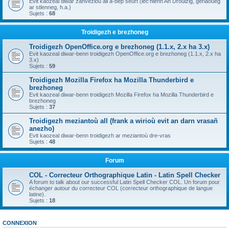
Evit kaozeal diwar zanvezioù all a-bep seurt (lec'hienn An Drouizig, geriaoueg
ar stlenneg, h.a.)
Sujets :
68
Troidigezh e brezhoneg
Troidigezh OpenOffice.org e brezhoneg (1.1.x, 2.x ha 3.x)
Evit kaozeal diwar-benn troidigezh OpenOffice.org e brezhoneg (1.1.x, 2.x ha
3.x)
Sujets :
59
Troidigezh Mozilla Firefox ha Mozilla Thunderbird e
brezhoneg
Evit kaozeal diwar-benn troidigezh Mozilla Firefox ha Mozilla Thunderbird e
brezhoneg
Sujets :
37
Troidigezh meziantoù all (frank a wirioù evit an darn vrasañ
anezho)
Evit kaozeal diwar-benn troidigezh ar meziantoù dre-vras
Sujets :
48
Forum
COL - Correcteur Orthographique Latin - Latin Spell Checker
A forum to talk about our successful Latin Spell Checker COL. Un forum pour
échanger autour du correcteur COL (correcteur orthographique de langue
latine).
Sujets :
18
CONNEXION