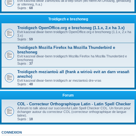
Evit kaozeal diwar zanvezioù all a-bep seurt (lec'hienn An Drouizig, geriaoueg
ar stlenneg, h.a.)
Sujets :
68
Troidigezh e brezhoneg
Troidigezh OpenOffice.org e brezhoneg (1.1.x, 2.x ha 3.x)
Evit kaozeal diwar-benn troidigezh OpenOffice.org e brezhoneg (1.1.x, 2.x ha
3.x)
Sujets :
59
Troidigezh Mozilla Firefox ha Mozilla Thunderbird e
brezhoneg
Evit kaozeal diwar-benn troidigezh Mozilla Firefox ha Mozilla Thunderbird e
brezhoneg
Sujets :
37
Troidigezh meziantoù all (frank a wirioù evit an darn vrasañ
anezho)
Evit kaozeal diwar-benn troidigezh ar meziantoù dre-vras
Sujets :
48
Forum
COL - Correcteur Orthographique Latin - Latin Spell Checker
A forum to talk about our successful Latin Spell Checker COL. Un forum pour
échanger autour du correcteur COL (correcteur orthographique de langue
latine).
Sujets :
18
CONNEXION