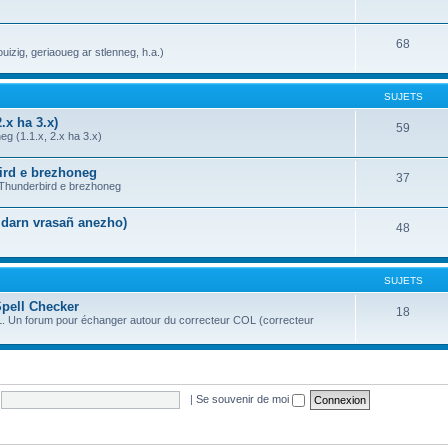
68
uizig, geriaoueg ar stlenneg, h.a.)
SUJETS
.x ha 3.x)
59
g (1.1.x, 2.x ha 3.x)
bird e brezhoneg
37
a Thunderbird e brezhoneg
n darn vrasañ anezho)
48
SUJETS
Spell Checker
18
OL. Un forum pour échanger autour du correcteur COL (correcteur
|
Se souvenir de moi