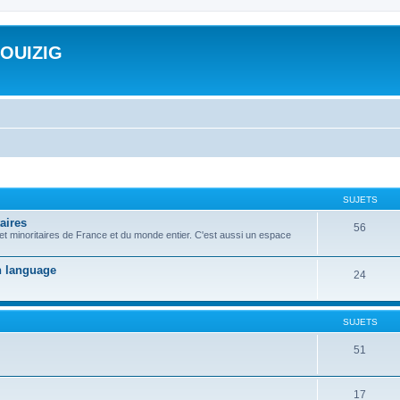
ROUIZIG
SUJETS
aires
56
 et minoritaires de France et du monde entier. C'est aussi un espace
on language
24
SUJETS
51
17