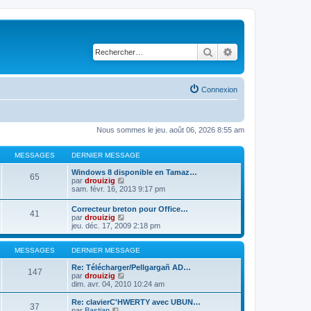
Rechercher
Recherche avancé
Connexion
Nous sommes le jeu. août 06, 2026 8:55 am
MESSAGES
DERNIER MESSAGE
Windows 8 disponible en Tamaz…
65
C
par
drouizig
o
sam. févr. 16, 2013 9:17 pm
n
s
Correcteur breton pour Office…
41
u
C
par
drouizig
l
o
jeu. déc. 17, 2009 2:18 pm
t
n
e
s
r
u
MESSAGES
DERNIER MESSAGE
l
l
e
t
Re: Télécharger/Pellgargañ AD…
147
d
e
C
par
drouizig
e
r
o
dim. avr. 04, 2010 10:24 am
r
l
n
n
e
s
Re: clavierC'HWERTY avec UBUN…
i
37
d
u
C
par
Bastian