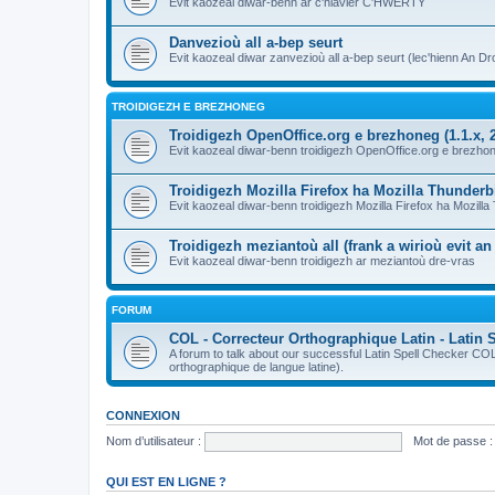
Evit kaozeal diwar-benn ar c'hlavier C'HWERTY
Danvezioù all a-bep seurt
Evit kaozeal diwar zanvezioù all a-bep seurt (lec'hienn An Dro
TROIDIGEZH E BREZHONEG
Troidigezh OpenOffice.org e brezhoneg (1.1.x, 2
Evit kaozeal diwar-benn troidigezh OpenOffice.org e brezhone
Troidigezh Mozilla Firefox ha Mozilla Thunder
Evit kaozeal diwar-benn troidigezh Mozilla Firefox ha Mozill
Troidigezh meziantoù all (frank a wirioù evit a
Evit kaozeal diwar-benn troidigezh ar meziantoù dre-vras
FORUM
COL - Correcteur Orthographique Latin - Latin 
A forum to talk about our successful Latin Spell Checker C
orthographique de langue latine).
CONNEXION
Nom d’utilisateur :
Mot de passe :
QUI EST EN LIGNE ?