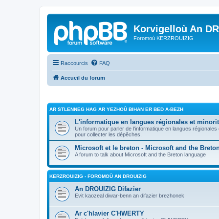
Korvigelloù An D
Foromoù KERZROUIZIG
Raccourcis
FAQ
Accueil du forum
AR STLENNEG HAG AR YEZHOÙ BIHAN ER BED A-BEZH
L'informatique en langues régionales et minorit
Un forum pour parler de l'informatique en langues régionales
pour collecter les dépêches.
Microsoft et le breton - Microsoft and the Bret
A forum to talk about Microsoft and the Breton language
KERZROUIZIG - FOROMOÙ AN DROUIZIG
An DROUIZIG Difazier
Evit kaozeal diwar-benn an difazier brezhonek
Ar c'hlavier C'HWERTY