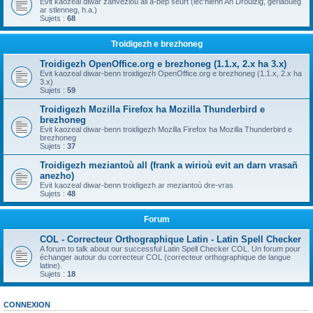
Evit kaozeal diwar zanvezioù all a-bep seurt (lec'hienn An Drouizig, geriaoueg
ar stlenneg, h.a.)
Sujets :
68
Troidigezh e brezhoneg
Troidigezh OpenOffice.org e brezhoneg (1.1.x, 2.x ha 3.x)
Evit kaozeal diwar-benn troidigezh OpenOffice.org e brezhoneg (1.1.x, 2.x ha
3.x)
Sujets :
59
Troidigezh Mozilla Firefox ha Mozilla Thunderbird e
brezhoneg
Evit kaozeal diwar-benn troidigezh Mozilla Firefox ha Mozilla Thunderbird e
brezhoneg
Sujets :
37
Troidigezh meziantoù all (frank a wirioù evit an darn vrasañ
anezho)
Evit kaozeal diwar-benn troidigezh ar meziantoù dre-vras
Sujets :
48
Forum
COL - Correcteur Orthographique Latin - Latin Spell Checker
A forum to talk about our successful Latin Spell Checker COL. Un forum pour
échanger autour du correcteur COL (correcteur orthographique de langue
latine).
Sujets :
18
CONNEXION