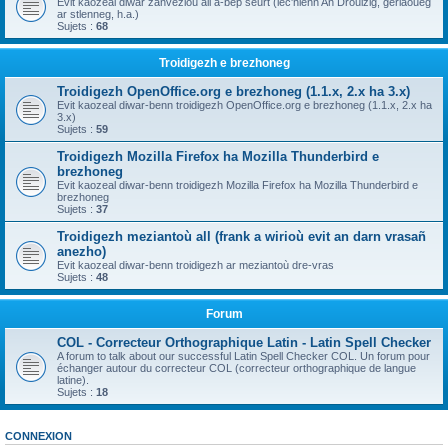
Evit kaozeal diwar zanvezioù all a-bep seurt (lec'hienn An Drouizig, geriaoueg
ar stlenneg, h.a.)
Sujets :
68
Troidigezh e brezhoneg
Troidigezh OpenOffice.org e brezhoneg (1.1.x, 2.x ha 3.x)
Evit kaozeal diwar-benn troidigezh OpenOffice.org e brezhoneg (1.1.x, 2.x ha
3.x)
Sujets :
59
Troidigezh Mozilla Firefox ha Mozilla Thunderbird e
brezhoneg
Evit kaozeal diwar-benn troidigezh Mozilla Firefox ha Mozilla Thunderbird e
brezhoneg
Sujets :
37
Troidigezh meziantoù all (frank a wirioù evit an darn vrasañ
anezho)
Evit kaozeal diwar-benn troidigezh ar meziantoù dre-vras
Sujets :
48
Forum
COL - Correcteur Orthographique Latin - Latin Spell Checker
A forum to talk about our successful Latin Spell Checker COL. Un forum pour
échanger autour du correcteur COL (correcteur orthographique de langue
latine).
Sujets :
18
CONNEXION