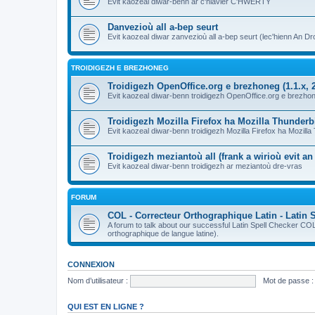
Evit kaozeal diwar-benn ar c'hlavier C'HWERTY
Danvezioù all a-bep seurt
Evit kaozeal diwar zanvezioù all a-bep seurt (lec'hienn An Dro
TROIDIGEZH E BREZHONEG
Troidigezh OpenOffice.org e brezhoneg (1.1.x, 2
Evit kaozeal diwar-benn troidigezh OpenOffice.org e brezhone
Troidigezh Mozilla Firefox ha Mozilla Thunder
Evit kaozeal diwar-benn troidigezh Mozilla Firefox ha Mozill
Troidigezh meziantoù all (frank a wirioù evit a
Evit kaozeal diwar-benn troidigezh ar meziantoù dre-vras
FORUM
COL - Correcteur Orthographique Latin - Latin 
A forum to talk about our successful Latin Spell Checker C
orthographique de langue latine).
CONNEXION
Nom d’utilisateur :
Mot de passe :
QUI EST EN LIGNE ?