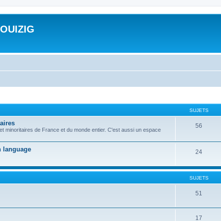
ROUIZIG
SUJETS
aires
56
 et minoritaires de France et du monde entier. C'est aussi un espace
on language
24
SUJETS
51
17