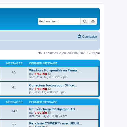
Rechercher
Recherche avancé
Connexion
Nous sommes le jeu. août 06, 2026 12:19 pm
MESSAGES
DERNIER MESSAGE
Windows 8 disponible en Tamaz…
65
C
par
drouizig
o
sam. févr. 16, 2013 9:17 pm
n
s
Correcteur breton pour Office…
41
u
C
par
drouizig
l
o
jeu. déc. 17, 2009 2:18 pm
t
n
e
s
r
u
MESSAGES
DERNIER MESSAGE
l
l
e
t
Re: Télécharger/Pellgargañ AD…
147
d
e
C
par
drouizig
e
r
o
dim. avr. 04, 2010 10:24 am
r
l
n
n
e
s
Re: clavierC'HWERTY avec UBUN…
i
37
d
u
C
par
Bastian