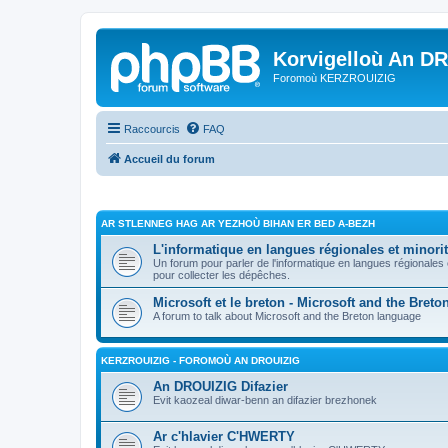
Korvigelloù An D
Foromoù KERZROUIZIG
Raccourcis
FAQ
Accueil du forum
AR STLENNEG HAG AR YEZHOÙ BIHAN ER BED A-BEZH
L'informatique en langues régionales et minorit
Un forum pour parler de l'informatique en langues régionales
pour collecter les dépêches.
Microsoft et le breton - Microsoft and the Bret
A forum to talk about Microsoft and the Breton language
KERZROUIZIG - FOROMOÙ AN DROUIZIG
An DROUIZIG Difazier
Evit kaozeal diwar-benn an difazier brezhonek
Ar c'hlavier C'HWERTY