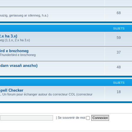
68
uizig, geriaoueg ar stlenneg, h.a.)
SUJETS
.x ha 3.x)
59
g (1.1.x, 2.x ha 3.x)
bird e brezhoneg
37
a Thunderbird e brezhoneg
n darn vrasañ anezho)
48
SUJETS
Spell Checker
18
OL. Un forum pour échanger autour du correcteur COL (correcteur
|
Se souvenir de moi