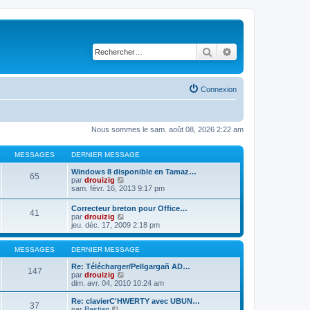
Rechercher
Recherche avancé
Connexion
Nous sommes le sam. août 08, 2026 2:22 am
MESSAGES
DERNIER MESSAGE
Windows 8 disponible en Tamaz…
65
C
par
drouizig
o
sam. févr. 16, 2013 9:17 pm
n
s
Correcteur breton pour Office…
41
u
C
par
drouizig
l
o
jeu. déc. 17, 2009 2:18 pm
t
n
e
s
r
u
MESSAGES
DERNIER MESSAGE
l
l
e
t
Re: Télécharger/Pellgargañ AD…
147
d
e
C
par
drouizig
e
r
o
dim. avr. 04, 2010 10:24 am
r
l
n
n
e
s
Re: clavierC'HWERTY avec UBUN…
i
37
d
u
C
par
Bastian