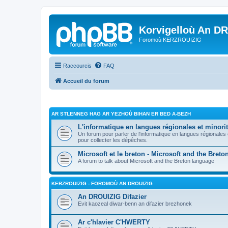
Korvigelloù An D
Foromoù KERZROUIZIG
Raccourcis
FAQ
Accueil du forum
AR STLENNEG HAG AR YEZHOÙ BIHAN ER BED A-BEZH
L'informatique en langues régionales et minorit
Un forum pour parler de l'informatique en langues régionales
pour collecter les dépêches.
Microsoft et le breton - Microsoft and the Bret
A forum to talk about Microsoft and the Breton language
KERZROUIZIG - FOROMOÙ AN DROUIZIG
An DROUIZIG Difazier
Evit kaozeal diwar-benn an difazier brezhonek
Ar c'hlavier C'HWERTY