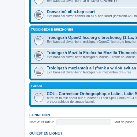
Evit kaozeal diwar-benn ar c'hlavier C'HWERTY
Danvezioù all a-bep seurt
Evit kaozeal diwar zanvezioù all a-bep seurt (lec'hienn An Dro
TROIDIGEZH E BREZHONEG
Troidigezh OpenOffice.org e brezhoneg (1.1.x, 2
Evit kaozeal diwar-benn troidigezh OpenOffice.org e brezhone
Troidigezh Mozilla Firefox ha Mozilla Thunder
Evit kaozeal diwar-benn troidigezh Mozilla Firefox ha Mozill
Troidigezh meziantoù all (frank a wirioù evit a
Evit kaozeal diwar-benn troidigezh ar meziantoù dre-vras
FORUM
COL - Correcteur Orthographique Latin - Latin 
A forum to talk about our successful Latin Spell Checker C
orthographique de langue latine).
CONNEXION
Nom d’utilisateur :
Mot de passe :
QUI EST EN LIGNE ?