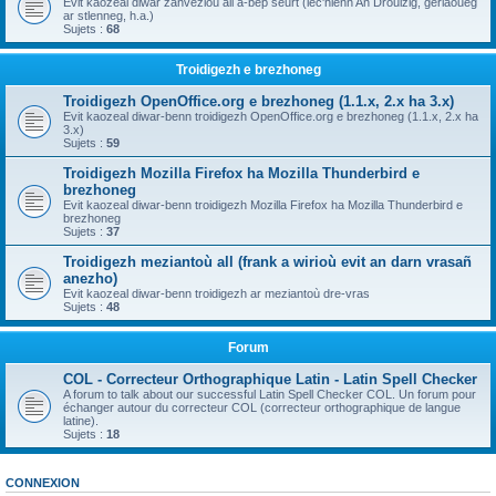
Evit kaozeal diwar zanvezioù all a-bep seurt (lec'hienn An Drouizig, geriaoueg
ar stlenneg, h.a.)
Sujets :
68
Troidigezh e brezhoneg
Troidigezh OpenOffice.org e brezhoneg (1.1.x, 2.x ha 3.x)
Evit kaozeal diwar-benn troidigezh OpenOffice.org e brezhoneg (1.1.x, 2.x ha
3.x)
Sujets :
59
Troidigezh Mozilla Firefox ha Mozilla Thunderbird e
brezhoneg
Evit kaozeal diwar-benn troidigezh Mozilla Firefox ha Mozilla Thunderbird e
brezhoneg
Sujets :
37
Troidigezh meziantoù all (frank a wirioù evit an darn vrasañ
anezho)
Evit kaozeal diwar-benn troidigezh ar meziantoù dre-vras
Sujets :
48
Forum
COL - Correcteur Orthographique Latin - Latin Spell Checker
A forum to talk about our successful Latin Spell Checker COL. Un forum pour
échanger autour du correcteur COL (correcteur orthographique de langue
latine).
Sujets :
18
CONNEXION