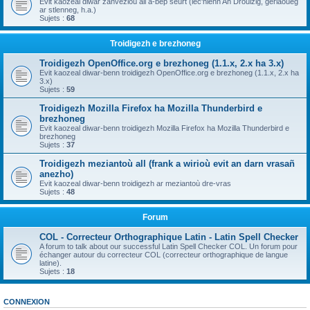
Evit kaozeal diwar zanvezioù all a-bep seurt (lec'hienn An Drouizig, geriaoueg
ar stlenneg, h.a.)
Sujets :
68
Troidigezh e brezhoneg
Troidigezh OpenOffice.org e brezhoneg (1.1.x, 2.x ha 3.x)
Evit kaozeal diwar-benn troidigezh OpenOffice.org e brezhoneg (1.1.x, 2.x ha
3.x)
Sujets :
59
Troidigezh Mozilla Firefox ha Mozilla Thunderbird e
brezhoneg
Evit kaozeal diwar-benn troidigezh Mozilla Firefox ha Mozilla Thunderbird e
brezhoneg
Sujets :
37
Troidigezh meziantoù all (frank a wirioù evit an darn vrasañ
anezho)
Evit kaozeal diwar-benn troidigezh ar meziantoù dre-vras
Sujets :
48
Forum
COL - Correcteur Orthographique Latin - Latin Spell Checker
A forum to talk about our successful Latin Spell Checker COL. Un forum pour
échanger autour du correcteur COL (correcteur orthographique de langue
latine).
Sujets :
18
CONNEXION