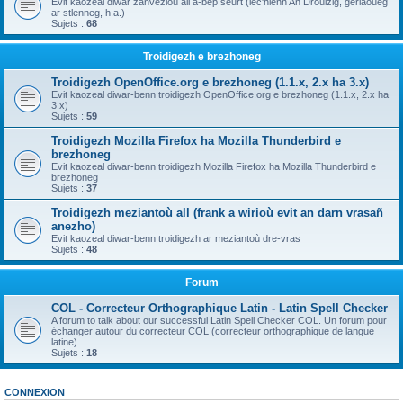
Evit kaozeal diwar zanvezioù all a-bep seurt (lec'hienn An Drouizig, geriaoueg
ar stlenneg, h.a.)
Sujets :
68
Troidigezh e brezhoneg
Troidigezh OpenOffice.org e brezhoneg (1.1.x, 2.x ha 3.x)
Evit kaozeal diwar-benn troidigezh OpenOffice.org e brezhoneg (1.1.x, 2.x ha
3.x)
Sujets :
59
Troidigezh Mozilla Firefox ha Mozilla Thunderbird e
brezhoneg
Evit kaozeal diwar-benn troidigezh Mozilla Firefox ha Mozilla Thunderbird e
brezhoneg
Sujets :
37
Troidigezh meziantoù all (frank a wirioù evit an darn vrasañ
anezho)
Evit kaozeal diwar-benn troidigezh ar meziantoù dre-vras
Sujets :
48
Forum
COL - Correcteur Orthographique Latin - Latin Spell Checker
A forum to talk about our successful Latin Spell Checker COL. Un forum pour
échanger autour du correcteur COL (correcteur orthographique de langue
latine).
Sujets :
18
CONNEXION