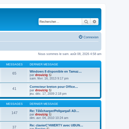
Rechercher
Recherche avancé
Connexion
Nous sommes le sam. août 08, 2026 4:58 am
MESSAGES
DERNIER MESSAGE
Windows 8 disponible en Tamaz…
65
C
par
drouizig
o
sam. févr. 16, 2013 9:17 pm
n
s
Correcteur breton pour Office…
41
u
C
par
drouizig
l
o
jeu. déc. 17, 2009 2:18 pm
t
n
e
s
r
u
MESSAGES
DERNIER MESSAGE
l
l
e
t
Re: Télécharger/Pellgargañ AD…
147
d
e
C
par
drouizig
e
r
o
dim. avr. 04, 2010 10:24 am
r
l
n
n
e
s
Re: clavierC'HWERTY avec UBUN…
i
37
d
u
C
par
Bastian