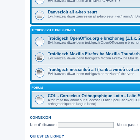
Evit kaozeal diwar-benn ar c'hlavier C'HWERTY
Danvezioù all a-bep seurt
Evit kaozeal diwar zanvezioù all a-bep seurt (lec'hienn An Dro
TROIDIGEZH E BREZHONEG
Troidigezh OpenOffice.org e brezhoneg (1.1.x, 2
Evit kaozeal diwar-benn troidigezh OpenOffice.org e brezhone
Troidigezh Mozilla Firefox ha Mozilla Thunder
Evit kaozeal diwar-benn troidigezh Mozilla Firefox ha Mozill
Troidigezh meziantoù all (frank a wirioù evit a
Evit kaozeal diwar-benn troidigezh ar meziantoù dre-vras
FORUM
COL - Correcteur Orthographique Latin - Latin 
A forum to talk about our successful Latin Spell Checker C
orthographique de langue latine).
CONNEXION
Nom d’utilisateur :
Mot de passe :
QUI EST EN LIGNE ?