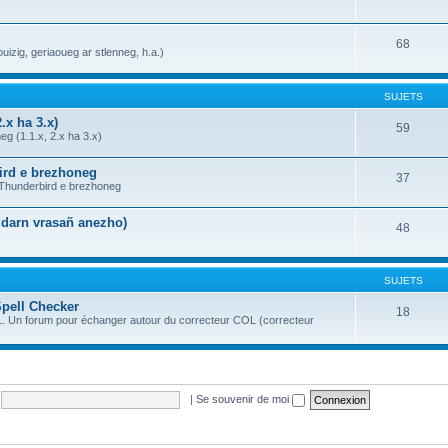
68
uizig, geriaoueg ar stlenneg, h.a.)
SUJETS
.x ha 3.x)
59
g (1.1.x, 2.x ha 3.x)
bird e brezhoneg
37
a Thunderbird e brezhoneg
n darn vrasañ anezho)
48
SUJETS
Spell Checker
18
OL. Un forum pour échanger autour du correcteur COL (correcteur
|
Se souvenir de moi