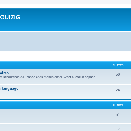
ROUIZIG
SUJETS
aires
56
 et minoritaires de France et du monde entier. C'est aussi un espace
on language
24
SUJETS
51
17