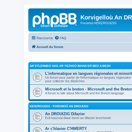
Korvigelloù An D
Foromoù KERZROUIZIG
Raccourcis
FAQ
Accueil du forum
AR STLENNEG HAG AR YEZHOÙ BIHAN ER BED A-BEZH
L'informatique en langues régionales et minorit
Un forum pour parler de l'informatique en langues régionales
pour collecter les dépêches.
Microsoft et le breton - Microsoft and the Bret
A forum to talk about Microsoft and the Breton language
KERZROUIZIG - FOROMOÙ AN DROUIZIG
An DROUIZIG Difazier
Evit kaozeal diwar-benn an difazier brezhonek
Ar c'hlavier C'HWERTY