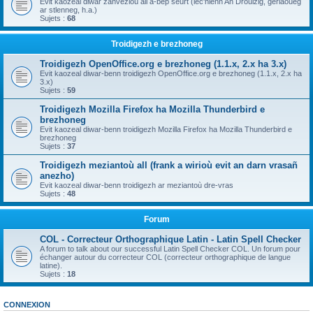
Evit kaozeal diwar zanvezioù all a-bep seurt (lec'hienn An Drouizig, geriaoueg
ar stlenneg, h.a.)
Sujets :
68
Troidigezh e brezhoneg
Troidigezh OpenOffice.org e brezhoneg (1.1.x, 2.x ha 3.x)
Evit kaozeal diwar-benn troidigezh OpenOffice.org e brezhoneg (1.1.x, 2.x ha
3.x)
Sujets :
59
Troidigezh Mozilla Firefox ha Mozilla Thunderbird e
brezhoneg
Evit kaozeal diwar-benn troidigezh Mozilla Firefox ha Mozilla Thunderbird e
brezhoneg
Sujets :
37
Troidigezh meziantoù all (frank a wirioù evit an darn vrasañ
anezho)
Evit kaozeal diwar-benn troidigezh ar meziantoù dre-vras
Sujets :
48
Forum
COL - Correcteur Orthographique Latin - Latin Spell Checker
A forum to talk about our successful Latin Spell Checker COL. Un forum pour
échanger autour du correcteur COL (correcteur orthographique de langue
latine).
Sujets :
18
CONNEXION