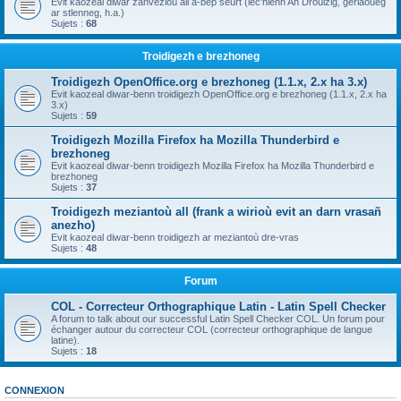
Evit kaozeal diwar zanvezioù all a-bep seurt (lec'hienn An Drouizig, geriaoueg
ar stlenneg, h.a.)
Sujets :
68
Troidigezh e brezhoneg
Troidigezh OpenOffice.org e brezhoneg (1.1.x, 2.x ha 3.x)
Evit kaozeal diwar-benn troidigezh OpenOffice.org e brezhoneg (1.1.x, 2.x ha
3.x)
Sujets :
59
Troidigezh Mozilla Firefox ha Mozilla Thunderbird e
brezhoneg
Evit kaozeal diwar-benn troidigezh Mozilla Firefox ha Mozilla Thunderbird e
brezhoneg
Sujets :
37
Troidigezh meziantoù all (frank a wirioù evit an darn vrasañ
anezho)
Evit kaozeal diwar-benn troidigezh ar meziantoù dre-vras
Sujets :
48
Forum
COL - Correcteur Orthographique Latin - Latin Spell Checker
A forum to talk about our successful Latin Spell Checker COL. Un forum pour
échanger autour du correcteur COL (correcteur orthographique de langue
latine).
Sujets :
18
CONNEXION