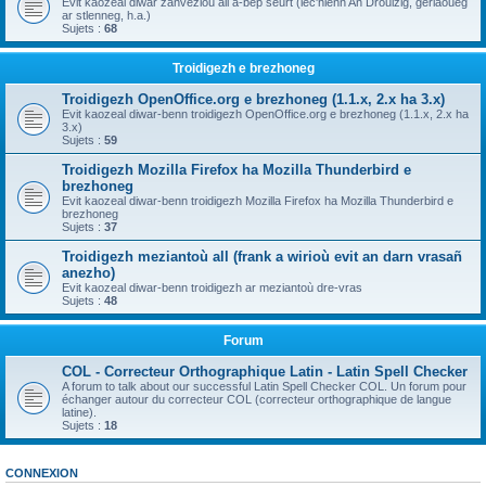
Evit kaozeal diwar zanvezioù all a-bep seurt (lec'hienn An Drouizig, geriaoueg
ar stlenneg, h.a.)
Sujets :
68
Troidigezh e brezhoneg
Troidigezh OpenOffice.org e brezhoneg (1.1.x, 2.x ha 3.x)
Evit kaozeal diwar-benn troidigezh OpenOffice.org e brezhoneg (1.1.x, 2.x ha
3.x)
Sujets :
59
Troidigezh Mozilla Firefox ha Mozilla Thunderbird e
brezhoneg
Evit kaozeal diwar-benn troidigezh Mozilla Firefox ha Mozilla Thunderbird e
brezhoneg
Sujets :
37
Troidigezh meziantoù all (frank a wirioù evit an darn vrasañ
anezho)
Evit kaozeal diwar-benn troidigezh ar meziantoù dre-vras
Sujets :
48
Forum
COL - Correcteur Orthographique Latin - Latin Spell Checker
A forum to talk about our successful Latin Spell Checker COL. Un forum pour
échanger autour du correcteur COL (correcteur orthographique de langue
latine).
Sujets :
18
CONNEXION