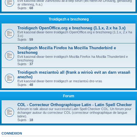
Evit kaozeal diwar zanvezioù all a-bep seurt (lec'hienn An Drouizig, geriaoueg
ar stlenneg, h.a.)
Sujets :
68
Troidigezh e brezhoneg
Troidigezh OpenOffice.org e brezhoneg (1.1.x, 2.x ha 3.x)
Evit kaozeal diwar-benn troidigezh OpenOffice.org e brezhoneg (1.1.x, 2.x ha
3.x)
Sujets :
59
Troidigezh Mozilla Firefox ha Mozilla Thunderbird e
brezhoneg
Evit kaozeal diwar-benn troidigezh Mozilla Firefox ha Mozilla Thunderbird e
brezhoneg
Sujets :
37
Troidigezh meziantoù all (frank a wirioù evit an darn vrasañ
anezho)
Evit kaozeal diwar-benn troidigezh ar meziantoù dre-vras
Sujets :
48
Forum
COL - Correcteur Orthographique Latin - Latin Spell Checker
A forum to talk about our successful Latin Spell Checker COL. Un forum pour
échanger autour du correcteur COL (correcteur orthographique de langue
latine).
Sujets :
18
CONNEXION