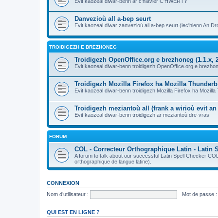
Evit kaozeal diwar-benn ar c'hlavier C'HWERTY
Danvezioù all a-bep seurt
Evit kaozeal diwar zanvezioù all a-bep seurt (lec'hienn An Dro
TROIDIGEZH E BREZHONEG
Troidigezh OpenOffice.org e brezhoneg (1.1.x, 2
Evit kaozeal diwar-benn troidigezh OpenOffice.org e brezhone
Troidigezh Mozilla Firefox ha Mozilla Thunder
Evit kaozeal diwar-benn troidigezh Mozilla Firefox ha Mozill
Troidigezh meziantoù all (frank a wirioù evit a
Evit kaozeal diwar-benn troidigezh ar meziantoù dre-vras
FORUM
COL - Correcteur Orthographique Latin - Latin 
A forum to talk about our successful Latin Spell Checker C
orthographique de langue latine).
CONNEXION
Nom d’utilisateur :
Mot de passe :
QUI EST EN LIGNE ?