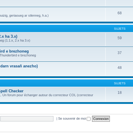
68
uizig, geriaoueg ar stlenneg, h.a.)
SUJETS
.x ha 3.x)
59
g (1.1.x, 2.x ha 3.x)
bird e brezhoneg
37
a Thunderbird e brezhoneg
n darn vrasañ anezho)
48
SUJETS
Spell Checker
18
OL. Un forum pour échanger autour du correcteur COL (correcteur
|
Se souvenir de moi