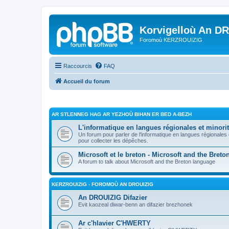
Korvigelloù An D
Foromoù KERZROUIZIG
Raccourcis
FAQ
Accueil du forum
AR STLENNEG HAG AR YEZHOÙ BIHAN ER BED A-BEZH
L'informatique en langues régionales et minorit
Un forum pour parler de l'informatique en langues régionales
pour collecter les dépêches.
Microsoft et le breton - Microsoft and the Bret
A forum to talk about Microsoft and the Breton language
KERZROUIZIG - FOROMOÙ AN DROUIZIG
An DROUIZIG Difazier
Evit kaozeal diwar-benn an difazier brezhonek
Ar c'hlavier C'HWERTY