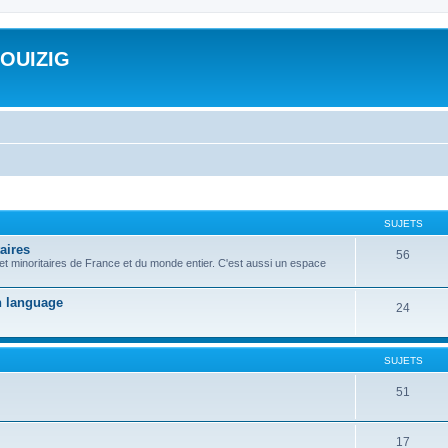
ROUIZIG
SUJETS
aires
56
 et minoritaires de France et du monde entier. C'est aussi un espace
on language
24
SUJETS
51
17