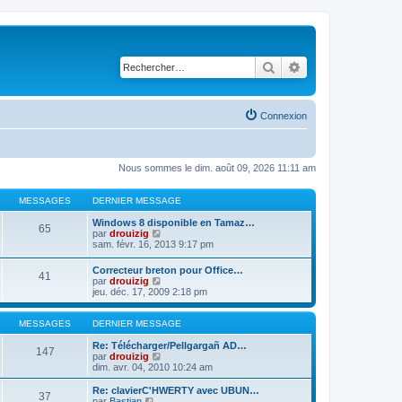
Rechercher
Recherche avancé
Connexion
Nous sommes le dim. août 09, 2026 11:11 am
MESSAGES
DERNIER MESSAGE
Windows 8 disponible en Tamaz…
65
C
par
drouizig
o
sam. févr. 16, 2013 9:17 pm
n
s
Correcteur breton pour Office…
41
u
C
par
drouizig
l
o
jeu. déc. 17, 2009 2:18 pm
t
n
e
s
r
u
MESSAGES
DERNIER MESSAGE
l
l
e
t
Re: Télécharger/Pellgargañ AD…
147
d
e
C
par
drouizig
e
r
o
dim. avr. 04, 2010 10:24 am
r
l
n
n
e
s
Re: clavierC'HWERTY avec UBUN…
i
37
d
u
C
par
Bastian