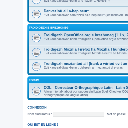
Evit kaozeal diwar-benn ar c'hlavier C'HWERTY
Danvezioù all a-bep seurt
Evit kaozeal diwar zanvezioù all a-bep seurt (lec'hienn An Dro
TROIDIGEZH E BREZHONEG
Troidigezh OpenOffice.org e brezhoneg (1.1.x, 2
Evit kaozeal diwar-benn troidigezh OpenOffice.org e brezhone
Troidigezh Mozilla Firefox ha Mozilla Thunder
Evit kaozeal diwar-benn troidigezh Mozilla Firefox ha Mozill
Troidigezh meziantoù all (frank a wirioù evit a
Evit kaozeal diwar-benn troidigezh ar meziantoù dre-vras
FORUM
COL - Correcteur Orthographique Latin - Latin 
A forum to talk about our successful Latin Spell Checker C
orthographique de langue latine).
CONNEXION
Nom d’utilisateur :
Mot de passe :
QUI EST EN LIGNE ?