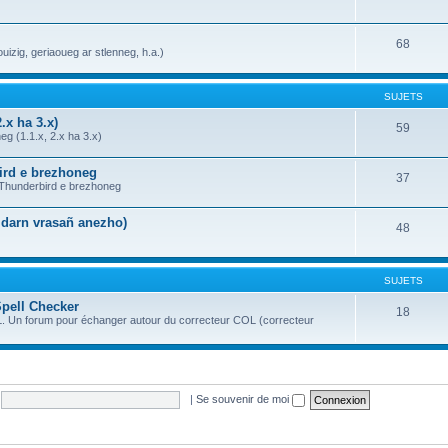
68
uizig, geriaoueg ar stlenneg, h.a.)
SUJETS
.x ha 3.x)
59
g (1.1.x, 2.x ha 3.x)
bird e brezhoneg
37
a Thunderbird e brezhoneg
n darn vrasañ anezho)
48
SUJETS
Spell Checker
18
OL. Un forum pour échanger autour du correcteur COL (correcteur
|
Se souvenir de moi