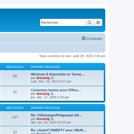
Rechercher
Recherche avancé
Connexion
Nous sommes le sam. août 08, 2026 3:45 pm
MESSAGES
DERNIER MESSAGE
Windows 8 disponible en Tamaz…
65
C
par
drouizig
o
sam. févr. 16, 2013 9:17 pm
n
s
Correcteur breton pour Office…
41
u
C
par
drouizig
l
o
jeu. déc. 17, 2009 2:18 pm
t
n
e
s
r
u
MESSAGES
DERNIER MESSAGE
l
l
e
t
Re: Télécharger/Pellgargañ AD…
147
d
e
C
par
drouizig
e
r
o
dim. avr. 04, 2010 10:24 am
r
l
n
n
e
s
Re: clavierC'HWERTY avec UBUN…
i
37
d
u
C
par
Bastian