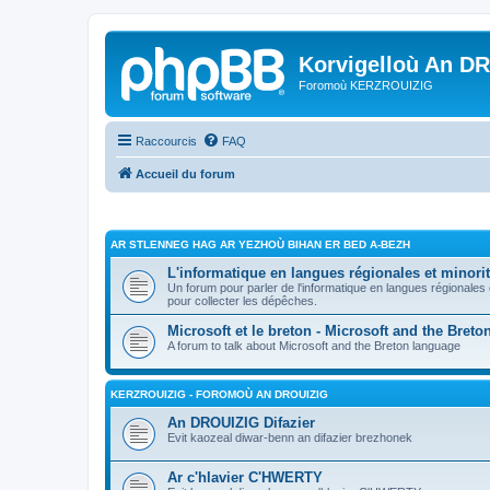
Korvigelloù An D
Foromoù KERZROUIZIG
Raccourcis
FAQ
Accueil du forum
AR STLENNEG HAG AR YEZHOÙ BIHAN ER BED A-BEZH
L'informatique en langues régionales et minorit
Un forum pour parler de l'informatique en langues régionales
pour collecter les dépêches.
Microsoft et le breton - Microsoft and the Bret
A forum to talk about Microsoft and the Breton language
KERZROUIZIG - FOROMOÙ AN DROUIZIG
An DROUIZIG Difazier
Evit kaozeal diwar-benn an difazier brezhonek
Ar c'hlavier C'HWERTY