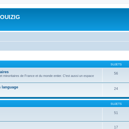
ROUIZIG
SUJETS
aires
56
 et minoritaires de France et du monde entier. C'est aussi un espace
on language
24
SUJETS
51
17