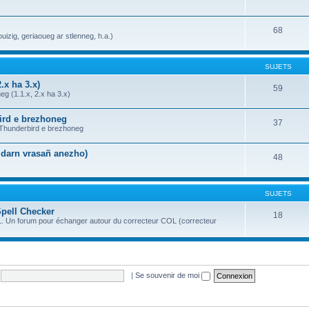
68
uizig, geriaoueg ar stlenneg, h.a.)
SUJETS
.x ha 3.x)
59
g (1.1.x, 2.x ha 3.x)
bird e brezhoneg
37
a Thunderbird e brezhoneg
n darn vrasañ anezho)
48
SUJETS
Spell Checker
18
OL. Un forum pour échanger autour du correcteur COL (correcteur
|
Se souvenir de moi