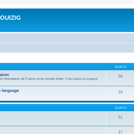
ROUIZIG
SUJETS
aires
56
 et minoritaires de France et du monde entier. C'est aussi un espace
on language
24
SUJETS
51
17