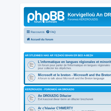
Korvigelloù An D
Foromoù KERZROUIZIG
Raccourcis
FAQ
Accueil du forum
AR STLENNEG HAG AR YEZHOÙ BIHAN ER BED A-BEZH
L'informatique en langues régionales et minorit
Un forum pour parler de l'informatique en langues régionales
pour collecter les dépêches.
Microsoft et le breton - Microsoft and the Bret
A forum to talk about Microsoft and the Breton language
KERZROUIZIG - FOROMOÙ AN DROUIZIG
An DROUIZIG Difazier
Evit kaozeal diwar-benn an difazier brezhonek
Ar c'hlavier C'HWERTY