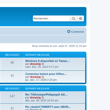
Rechercher
Recherche avancé
Connexion
Nous sommes le ven. août 07, 2026 11:10 am
MESSAGES
DERNIER MESSAGE
Windows 8 disponible en Tamaz…
65
C
par
drouizig
o
sam. févr. 16, 2013 9:17 pm
n
s
Correcteur breton pour Office…
41
u
C
par
drouizig
l
o
jeu. déc. 17, 2009 2:18 pm
t
n
e
s
r
u
MESSAGES
DERNIER MESSAGE
l
l
e
t
Re: Télécharger/Pellgargañ AD…
147
d
e
C
par
drouizig
e
r
o
dim. avr. 04, 2010 10:24 am
r
l
n
n
e
s
Re: clavierC'HWERTY avec UBUN…
i
37
d
u
C
par
Bastian