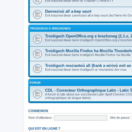
Evit kaozeal diwar-benn ar c'hlavier C'HWERTY
Danvezioù all a-bep seurt
Evit kaozeal diwar zanvezioù all a-bep seurt (lec'hienn An Dro
TROIDIGEZH E BREZHONEG
Troidigezh OpenOffice.org e brezhoneg (1.1.x, 2
Evit kaozeal diwar-benn troidigezh OpenOffice.org e brezhone
Troidigezh Mozilla Firefox ha Mozilla Thunder
Evit kaozeal diwar-benn troidigezh Mozilla Firefox ha Mozill
Troidigezh meziantoù all (frank a wirioù evit a
Evit kaozeal diwar-benn troidigezh ar meziantoù dre-vras
FORUM
COL - Correcteur Orthographique Latin - Latin 
A forum to talk about our successful Latin Spell Checker C
orthographique de langue latine).
CONNEXION
Nom d’utilisateur :
Mot de passe :
QUI EST EN LIGNE ?