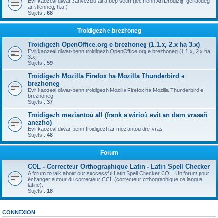
Evit kaozeal diwar zanvezioù all a-bep seurt (lec'hienn An Drouizig, geriaoueg
ar stlenneg, h.a.)
Sujets :
68
Troidigezh e brezhoneg
Troidigezh OpenOffice.org e brezhoneg (1.1.x, 2.x ha 3.x)
Evit kaozeal diwar-benn troidigezh OpenOffice.org e brezhoneg (1.1.x, 2.x ha
3.x)
Sujets :
59
Troidigezh Mozilla Firefox ha Mozilla Thunderbird e
brezhoneg
Evit kaozeal diwar-benn troidigezh Mozilla Firefox ha Mozilla Thunderbird e
brezhoneg
Sujets :
37
Troidigezh meziantoù all (frank a wirioù evit an darn vrasañ
anezho)
Evit kaozeal diwar-benn troidigezh ar meziantoù dre-vras
Sujets :
48
Forum
COL - Correcteur Orthographique Latin - Latin Spell Checker
A forum to talk about our successful Latin Spell Checker COL. Un forum pour
échanger autour du correcteur COL (correcteur orthographique de langue
latine).
Sujets :
18
CONNEXION