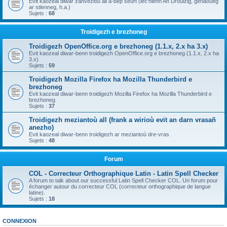
Evit kaozeal diwar zanvezioù all a-bep seurt (lec'hienn An Drouizig, geriaoueg
ar stlenneg, h.a.)
Sujets :
68
Troidigezh e brezhoneg
Troidigezh OpenOffice.org e brezhoneg (1.1.x, 2.x ha 3.x)
Evit kaozeal diwar-benn troidigezh OpenOffice.org e brezhoneg (1.1.x, 2.x ha
3.x)
Sujets :
59
Troidigezh Mozilla Firefox ha Mozilla Thunderbird e
brezhoneg
Evit kaozeal diwar-benn troidigezh Mozilla Firefox ha Mozilla Thunderbird e
brezhoneg
Sujets :
37
Troidigezh meziantoù all (frank a wirioù evit an darn vrasañ
anezho)
Evit kaozeal diwar-benn troidigezh ar meziantoù dre-vras
Sujets :
48
Forum
COL - Correcteur Orthographique Latin - Latin Spell Checker
A forum to talk about our successful Latin Spell Checker COL. Un forum pour
échanger autour du correcteur COL (correcteur orthographique de langue
latine).
Sujets :
18
CONNEXION