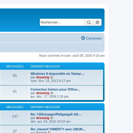
Rechercher
Recherche avancé
Connexion
Nous sommes le sam. août 08, 2026 4:19 am
MESSAGES
DERNIER MESSAGE
Windows 8 disponible en Tamaz…
65
C
par
drouizig
o
sam. févr. 16, 2013 9:17 pm
n
s
Correcteur breton pour Office…
41
u
C
par
drouizig
l
o
jeu. déc. 17, 2009 2:18 pm
t
n
e
s
r
u
MESSAGES
DERNIER MESSAGE
l
l
e
t
Re: Télécharger/Pellgargañ AD…
147
d
e
C
par
drouizig
e
r
o
dim. avr. 04, 2010 10:24 am
r
l
n
n
e
s
Re: clavierC'HWERTY avec UBUN…
i
37
d
u
C
par
Bastian