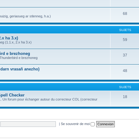
68
uizig, geriaoueg ar stlenneg, h.a.)
SUJETS
.x ha 3.x)
59
g (1.1.x, 2.x ha 3.x)
bird e brezhoneg
37
a Thunderbird e brezhoneg
n darn vrasañ anezho)
48
SUJETS
Spell Checker
18
OL. Un forum pour échanger autour du correcteur COL (correcteur
|
Se souvenir de moi