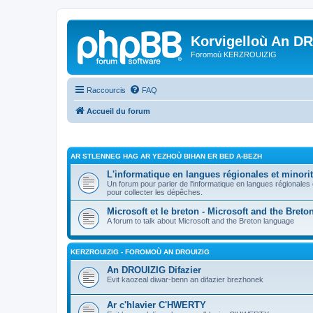
Korvigelloù An D
Foromoù KERZROUIZIG
Raccourcis
FAQ
Accueil du forum
AR STLENNEG HAG AR YEZHOÙ BIHAN ER BED A-BEZH
L'informatique en langues régionales et minorit
Un forum pour parler de l'informatique en langues régionales
pour collecter les dépêches.
Microsoft et le breton - Microsoft and the Bret
A forum to talk about Microsoft and the Breton language
KERZROUIZIG - FOROMOÙ AN DROUIZIG
An DROUIZIG Difazier
Evit kaozeal diwar-benn an difazier brezhonek
Ar c'hlavier C'HWERTY