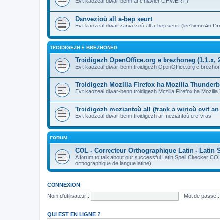
Evit kaozeal diwar-benn ar c'hlavier C'HWERTY
Danvezioù all a-bep seurt
Evit kaozeal diwar zanvezioù all a-bep seurt (lec'hienn An Dro
TROIDIGEZH E BREZHONEG
Troidigezh OpenOffice.org e brezhoneg (1.1.x, 2
Evit kaozeal diwar-benn troidigezh OpenOffice.org e brezhone
Troidigezh Mozilla Firefox ha Mozilla Thunder
Evit kaozeal diwar-benn troidigezh Mozilla Firefox ha Mozill
Troidigezh meziantoù all (frank a wirioù evit a
Evit kaozeal diwar-benn troidigezh ar meziantoù dre-vras
FORUM
COL - Correcteur Orthographique Latin - Latin 
A forum to talk about our successful Latin Spell Checker C
orthographique de langue latine).
CONNEXION
Nom d’utilisateur :
Mot de passe :
QUI EST EN LIGNE ?