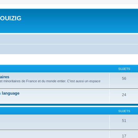
ROUIZIG
SUJETS
aires
56
 et minoritaires de France et du monde entier. C'est aussi un espace
on language
24
SUJETS
51
17